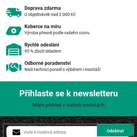
r
v
Doprava zdarma
k
U objednávek nad 2 000 Kč
y
v
Koberce na míru
ý
Výroba přesně podle vašeho vzoru
p
i
Rychlé odeslání
s
95 % zboží skladem
u
Odborné poradenství
Naši technici poradí s výběrem i montáží
Přihlaste se k newsletteru
Mějte přehled o našich novinkách