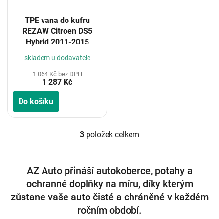
TPE vana do kufru
REZAW Citroen DS5
Hybrid 2011-2015
skladem u dodavatele
1 064 Kč bez DPH
1 287 Kč
Do košíku
3
položek celkem
O
v
l
á
AZ Auto přináší autokoberce, potahy a
d
ochranné doplňky na míru, díky kterým
a
c
zůstane vaše auto čisté a chráněné v každém
í
ročním období.
p