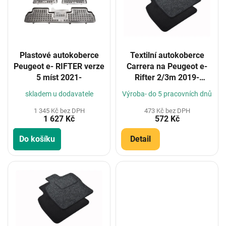
i
s
p
r
o
Plastové autokoberce
Textilní autokoberce
d
Peugeot e- RIFTER verze
Carrera na Peugeot e-
u
5 míst 2021-
Rifter 2/3m 2019-
k
(Konfigurátor)
t
skladem u dodavatele
Výroba- do 5 pracovních dnů
ů
1 345 Kč bez DPH
473 Kč bez DPH
1 627 Kč
572 Kč
Do košíku
Detail