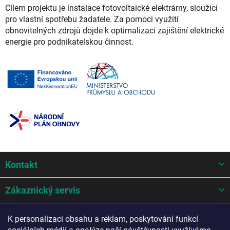
Cílem projektu je instalace fotovoltaické elektrárny, sloužící
pro vlastní spotřebu žadatele. Za pomoci využití
obnovitelných zdrojů dojde k optimalizaci zajištění elektrické
energie pro podnikatelskou činnost.
Z
Kontakt
á
p
a
Zákaznický servis
t
í
Mohlo by se hodit
K personalizaci obsahu a reklam, poskytování funkcí