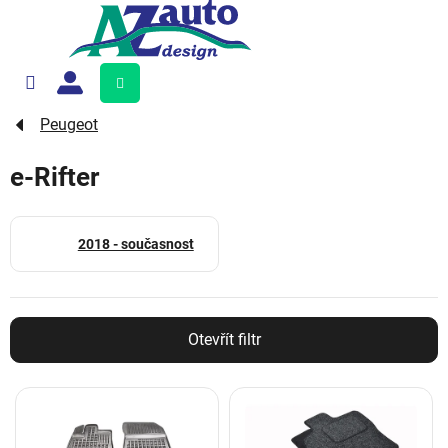
Přejít
na
obsah
Nákupní
košík
Peugeot
e-Rifter
2018 - současnost
Otevřít filtr
V
ý
p