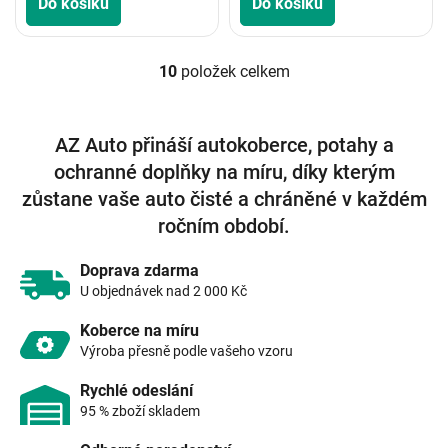
Do košíku
Do košíku
10
položek celkem
O
v
l
á
AZ Auto přináší autokoberce, potahy a
d
ochranné doplňky na míru, díky kterým
a
c
zůstane vaše auto čisté a chráněné v každém
í
ročním období.
p
r
v
Doprava zdarma
k
U objednávek nad 2 000 Kč
y
v
Koberce na míru
ý
Výroba přesně podle vašeho vzoru
p
i
Rychlé odeslání
s
95 % zboží skladem
u