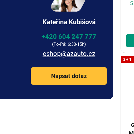
S
Kateřina Kubišová
+420 604 247 777
eshop
@
azauto.cz
2 + 1
Napsat dotaz
G
M