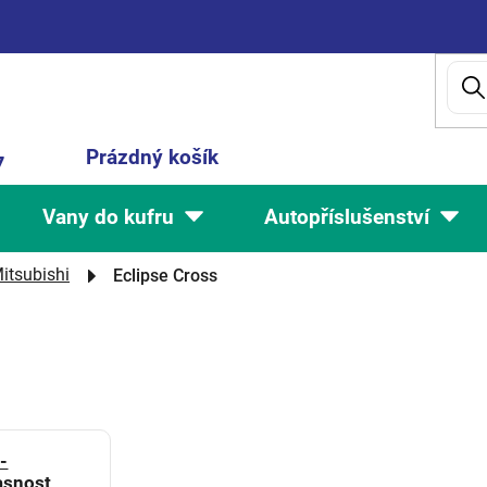
Nákupní
Prázdný košík
7
košík
Vany do kufru
Autopříslušenství
itsubishi
Eclipse Cross
-
asnost