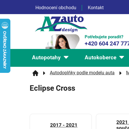
Přejít
Hodnocení obchodu
Kontakt
na
obsah
Potřebujete poradit?
+420 604 247 77
Autopotahy
Autokoberce
Autodoplňky podle modelu auta
M
Eclipse Cross
2021 
2017 - 2021
souč