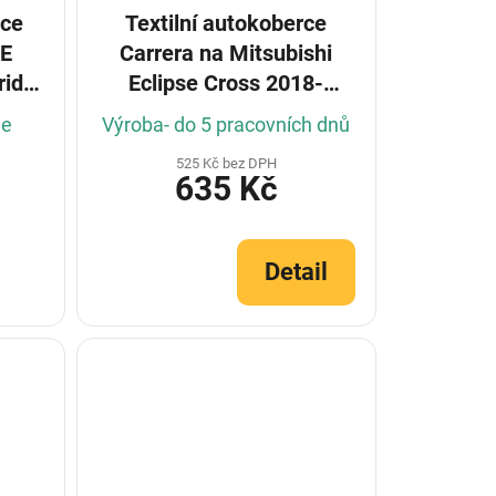
rce
Textilní autokoberce
SE
Carrera na Mitsubishi
rid
Eclipse Cross 2018-
(Konfigurátor)
le
Výroba- do 5 pracovních dnů
525 Kč bez DPH
635 Kč
Detail