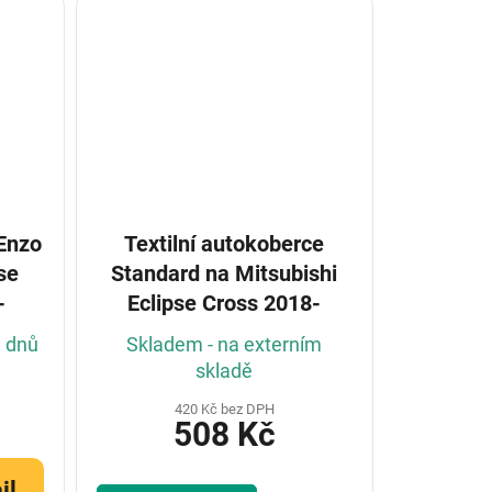
 Enzo
Textilní autokoberce
se
Standard na Mitsubishi
-
Eclipse Cross 2018-
h dnů
Skladem - na externím
skladě
420 Kč bez DPH
508 Kč
il