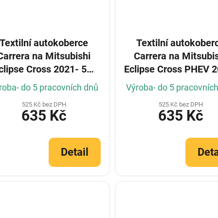
Textilní autokoberce
Textilní autokober
Carrera na Mitsubishi
Carrera na Mitsubi
clipse Cross 2021- 5m
Eclipse Cross PHEV 
(Konfigurátor)
(Konfigurátor)
roba- do 5 pracovních dnů
Výroba- do 5 pracovníc
525 Kč bez DPH
525 Kč bez DPH
635 Kč
635 Kč
Detail
Deta