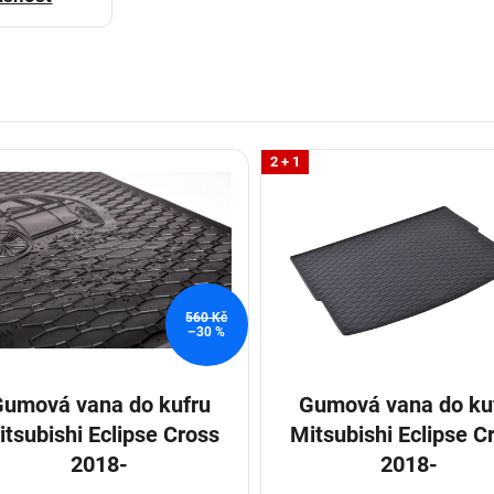
2 + 1
560 Kč
–30 %
umová vana do kufru
Gumová vana do kufru
itsubishi Eclipse Cross
Mitsubishi Eclipse C
2018-
2018-