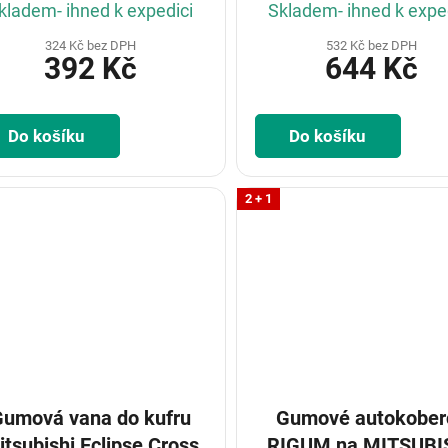
kladem- ihned k expedici
Skladem- ihned k expe
324 Kč bez DPH
532 Kč bez DPH
392 Kč
644 Kč
Do košíku
Do košíku
2 + 1
umová vana do kufru
Gumové autokober
itsubishi Eclipse Cross
RIGUM na MITSUBISHI