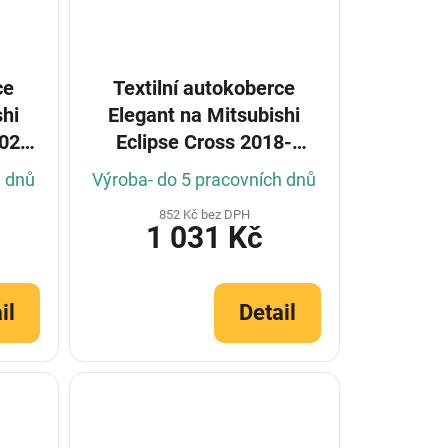
ce
Textilní autokoberce
shi
Elegant na Mitsubishi
2021-
Eclipse Cross 2018-
(Konfigurátor)
h dnů
Výroba- do 5 pracovních dnů
852 Kč bez DPH
1 031 Kč
il
Detail