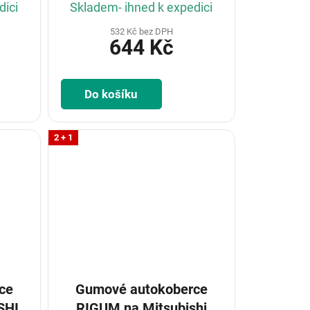
dici
Skladem- ihned k expedici
532 Kč bez DPH
644 Kč
Do košíku
2 + 1
ce
Gumové autokoberce
RIGUM na Mitsubishi