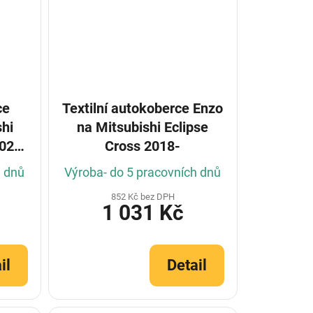
ce
Textilní autokoberce Enzo
shi
na Mitsubishi Eclipse
2021-
Cross 2018-
h dnů
Výroba- do 5 pracovních dnů
852 Kč bez DPH
1 031 Kč
il
Detail