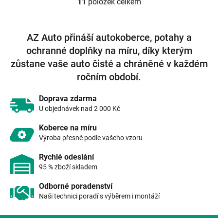
11
položek celkem
O
v
l
á
AZ Auto přináší autokoberce, potahy a
d
ochranné doplňky na míru, díky kterým
a
c
zůstane vaše auto čisté a chráněné v každém
í
ročním období.
p
r
v
Doprava zdarma
k
U objednávek nad 2 000 Kč
y
v
Koberce na míru
ý
Výroba přesně podle vašeho vzoru
p
i
Rychlé odeslání
s
95 % zboží skladem
u
Odborné poradenství
Naši technici poradí s výběrem i montáží