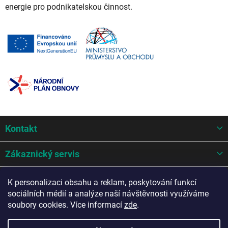
energie pro podnikatelskou činnost.
Z
Kontakt
á
p
a
Zákaznický servis
t
í
Mohlo by se hodit
K personalizaci obsahu a reklam, poskytování funkcí
sociálních médií a analýze naší návštěvnosti využíváme
Potřebujete poradit?
soubory cookies. Více informací
zde
.