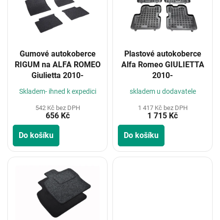
i
s
p
r
o
Gumové autokoberce
Plastové autokoberce
d
RIGUM na ALFA ROMEO
Alfa Romeo GIULIETTA
u
Giulietta 2010-
2010-
k
t
Skladem- ihned k expedici
skladem u dodavatele
ů
542 Kč bez DPH
1 417 Kč bez DPH
656 Kč
1 715 Kč
Do košíku
Do košíku