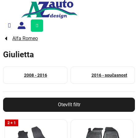
Přejít
na
obsah
Nákupní
košík
Alfa Romeo
Giulietta
2008 - 2016
2016 - současnost
Otevřít filtr
V
2 + 1
ý
p