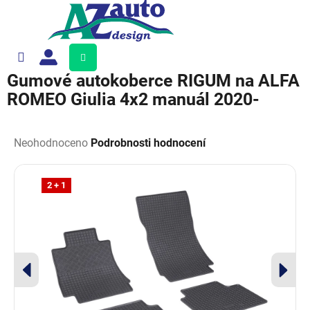
Přejít
na
obsah
Nákupní
košík
Gumové autokoberce RIGUM na ALFA
ROMEO Giulia 4x2 manuál 2020-
Průměrné
hodnocení
Neohodnoceno
Podrobnosti hodnocení
produktu
je
0,0
2 + 1
z
5
hvězdiček.