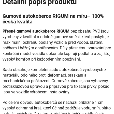
Detailní popis produktu
Gumové autokoberce RIGUM na míru– 100%
česká kvalita
Přesné gumové autokoberce RIGUM
bez obsahu PVC jsou
vyrobeny z kvalitní a odolné gumové směsi, která poskytuje
maximální ochranu podlahy vozidla před vodou, blátem,
sněhem i běžným opotřebením. Díky přesnému tvarování pro
konkrétní model vozidla dokonale kopírují podlahu a zajišťují
vysoký komfort při každodenním používání.
Sada obsahuje kompletní sadu autokoberců vyrobených z
materiálu odolného proti deformaci, praskání a
mechanickému poškození. Gumové koberce jsou vybaveny
protiskluzovou úpravou a přípravou pro fixační prvky, pokud
jsou ve vozidle výrobcem instalovány.
Po celém obvodu autokoberců se nachází přibližně 1 cm
vysoký ochranná kraj, který účinně zadržuje vodu, sníh, bláto
a další nečistoty. Díky tomu zůstává interiér vozidla čistý