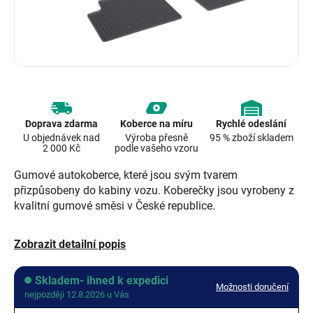
Doprava zdarma
Koberce na míru
Rychlé odeslání
U objednávek nad
Výroba přesně
95 % zboží skladem
2 000 Kč
podle vašeho vzoru
Gumové autokoberce, které jsou svým tvarem
přizpůsobeny do kabiny vozu. Koberečky jsou vyrobeny z
kvalitní gumové směsi v České republice.
Zobrazit detailní popis
Skladem- ihned k expedici
Možnosti doručení
nejpozději 12.8.2026 u Vás