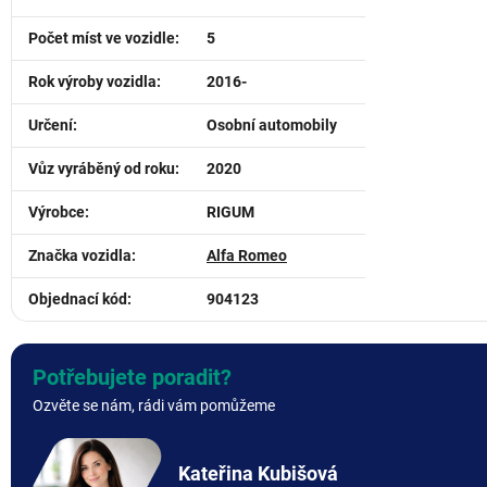
Počet míst ve vozidle
:
5
Rok výroby vozidla
:
2016-
Určení
:
Osobní automobily
Vůz vyráběný od roku
:
2020
Výrobce
:
RIGUM
Značka vozidla
:
Alfa Romeo
Objednací kód
:
904123
Potřebujete poradit?
Ozvěte se nám, rádi vám pomůžeme
Kateřina Kubišová