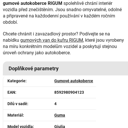
gumové autokoberce RIGUM
spolehlivě chrání interiér
vozidla před znečištěním. Jsou snadno omyvatelné, odolné
a připravené na každodenní používání v každém ročním
období.
Chcete chránit i zavazadlový prostor? Podívejte se na
nabídku
gumových van do kufru RIGUM
, které jsou vyrobeny
na míru konkrétním modelům vozidel a poskytují stejnou
úroveň ochrany jako autokoberce.
Doplňkové parametry
Kategorie
:
Gumové autokoberce
EAN
:
8592980904123
Dílů v sadě
:
4
Materiál
:
Guma
Model vozidla
:
Giulia