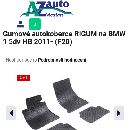
Přejít
na
obsah
Nákupní
košík
Gumové autokoberce RIGUM na BMW
1 5dv HB 2011- (F20)
Průměrné
hodnocení
Neohodnoceno
Podrobnosti hodnocení
produktu
je
0,0
2 + 1
z
5
hvězdiček.