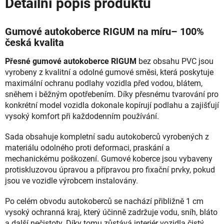
Detailní popis produktu
Gumové autokoberce RIGUM na míru– 100%
česká kvalita
Přesné gumové autokoberce RIGUM
bez obsahu PVC jsou
vyrobeny z kvalitní a odolné gumové směsi, která poskytuje
maximální ochranu podlahy vozidla před vodou, blátem,
sněhem i běžným opotřebením. Díky přesnému tvarování pro
konkrétní model vozidla dokonale kopírují podlahu a zajišťují
vysoký komfort při každodenním používání.
Sada obsahuje kompletní sadu autokoberců vyrobených z
materiálu odolného proti deformaci, praskání a
mechanickému poškození. Gumové koberce jsou vybaveny
protiskluzovou úpravou a přípravou pro fixační prvky, pokud
jsou ve vozidle výrobcem instalovány.
Po celém obvodu autokoberců se nachází přibližně 1 cm
vysoký ochranná kraj, který účinně zadržuje vodu, sníh, bláto
a další nečistoty. Díky tomu zůstává interiér vozidla čistý