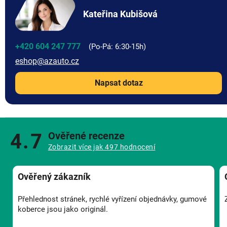
Kateřina Kubišová
+420 604 247 777
eshop
@
azauto.cz
Napsat dotaz
4.7
Ověřené recenze
Zobrazit více jak 497 hodnocení
Ověřený zákazník
Přehlednost stránek, rychlé vyřízení objednávky, gumové
koberce jsou jako originál.