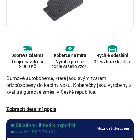
Doprava zdarma
Koberce na míru
Rychlé odeslání
U objednávek nad
Výroba přesně
95 % zboží skladem
2 000 Kč
podle vašeho vzoru
Gumové autokoberce, které jsou svým tvarem
přizpůsobeny do kabiny vozu. Koberečky jsou vyrobeny z
kvalitní gumové směsi v České republice.
Zobrazit detailní popis
Skladem- ihned k expedici
Možnosti doručení
nejpozději 12.8.2026 u Vás