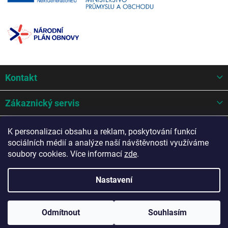
Z
Kontakt
á
p
a
Zákaznický servis
t
í
Mohlo by se hodit
K personalizaci obsahu a reklam, poskytování funkcí
sociálních médií a analýze naší návštěvnosti využíváme
Potřebujete poradit?
soubory cookies. Více informací
zde
.
Nastavení
Copyright 2026
AZ Auto design s.r.o.
. Všechna práva vyhrazena.
Odmítnout
Souhlasím
Upravit nastavení cookies
Vytvořil Shoptet