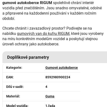
gumové autokoberce RIGUM
spolehlivě chrání interiér
vozidla před znečištěním. Jsou snadno omyvatelné, odolné
a připravené na každodenní používání v každém ročním
období.
Chcete chránit i zavazadlový prostor? Podívejte se na
nabídku
gumových van do kufru RIGUM
, které jsou vyrobeny
na míru konkrétním modelům vozidel a poskytují stejnou
úroveň ochrany jako autokoberce.
Doplňkové parametry
Kategorie
:
Gumové autokoberce
EAN
:
8592980900224
Dílů v sadě
:
4
Materiál
:
Guma
Model vozidla
:
1.řada