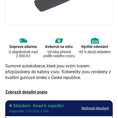
Doprava zdarma
Koberce na míru
Rychlé odeslání
U objednávek nad
Výroba přesně
95 % zboží skladem
2 000 Kč
podle vašeho vzoru
Gumové autokoberce, které jsou svým tvarem
přizpůsobeny do kabiny vozu. Koberečky jsou vyrobeny z
kvalitní gumové směsi v České republice.
Zobrazit detailní popis
Skladem- ihned k expedici
Možnosti doručení
nejpozději 12.8.2026 u Vás