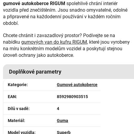
gumové autokoberce RIGUM
spolehlivě chrání interiér
vozidla před znečištěním. Jsou snadno omyvatelné, odolné
a připravené na každodenní používání v každém ročním
období.
Chcete chránit i zavazadlový prostor? Podívejte se na
nabídku
gumových van do kufru RIGUM
, které jsou vyrobeny
na míru konkrétním modelům vozidel a poskytují stejnou
úroveň ochrany jako autokoberce.
Doplňkové parametry
Kategorie
:
Gumové autokoberce
EAN
:
8592980903515
Dílů v sadě
:
4
Materiál
:
Guma
Model vozidla
:
Superb