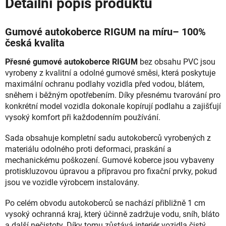
Detailní popis produktu
Gumové autokoberce RIGUM na míru– 100%
česká kvalita
Přesné gumové autokoberce RIGUM
bez obsahu PVC jsou
vyrobeny z kvalitní a odolné gumové směsi, která poskytuje
maximální ochranu podlahy vozidla před vodou, blátem,
sněhem i běžným opotřebením. Díky přesnému tvarování pro
konkrétní model vozidla dokonale kopírují podlahu a zajišťují
vysoký komfort při každodenním používání.
Sada obsahuje kompletní sadu autokoberců vyrobených z
materiálu odolného proti deformaci, praskání a
mechanickému poškození. Gumové koberce jsou vybaveny
protiskluzovou úpravou a přípravou pro fixační prvky, pokud
jsou ve vozidle výrobcem instalovány.
Po celém obvodu autokoberců se nachází přibližně 1 cm
vysoký ochranná kraj, který účinně zadržuje vodu, sníh, bláto
a další nečistoty. Díky tomu zůstává interiér vozidla čistý