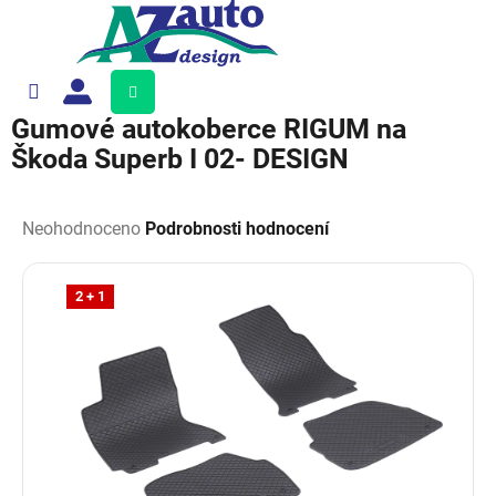
Přejít
na
obsah
Nákupní
košík
Gumové autokoberce RIGUM na
Škoda Superb I 02- DESIGN
Průměrné
hodnocení
Neohodnoceno
Podrobnosti hodnocení
produktu
je
0,0
2 + 1
z
5
hvězdiček.