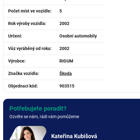
Počet míst ve vozidle
:
5
Rok výroby vozidla
:
2002
Určení
:
Osobní automobily
Vůz vyráběný od roku
:
2002
Výrobce
:
RIGUM
Značka vozidla
:
Škoda
Objednací kód
:
903515
Potřebujete poradit?
Ozvěte se nám, rádi vám pomůžeme
Kateřina Kubišová