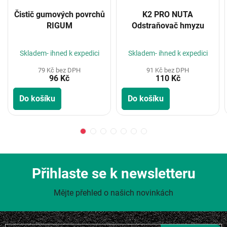
Čistič gumových povrchů
K2 PRO NUTA
RIGUM
Odstraňovač hmyzu
Skladem- ihned k expedici
Skladem- ihned k expedici
79 Kč bez DPH
91 Kč bez DPH
96 Kč
110 Kč
Do košíku
Do košíku
Přihlaste se k newsletteru
Mějte přehled o našich novinkách