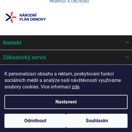
Z
Kontakt
á
p
a
Zákaznický servis
t
í
Mohlo by se hodit
K personalizaci obsahu a reklam, poskytování funkcí
sociálních médií a analýze naší návštěvnosti využíváme
Potřebujete poradit?
soubory cookies. Více informací
zde
.
Nastavení
Copyright 2026
AZ Auto design s.r.o.
. Všechna práva vyhrazena.
Odmítnout
Souhlasím
Upravit nastavení cookies
Vytvořil Shoptet