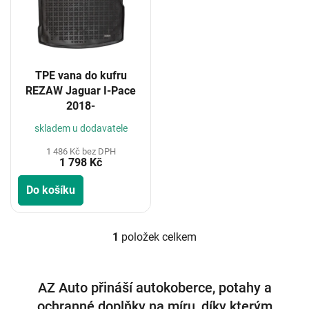
i
s
p
r
o
TPE vana do kufru
d
REZAW Jaguar I-Pace
u
2018-
k
t
skladem u dodavatele
ů
1 486 Kč bez DPH
1 798 Kč
Do košíku
1
položek celkem
O
v
l
á
AZ Auto přináší autokoberce, potahy a
d
ochranné doplňky na míru, díky kterým
a