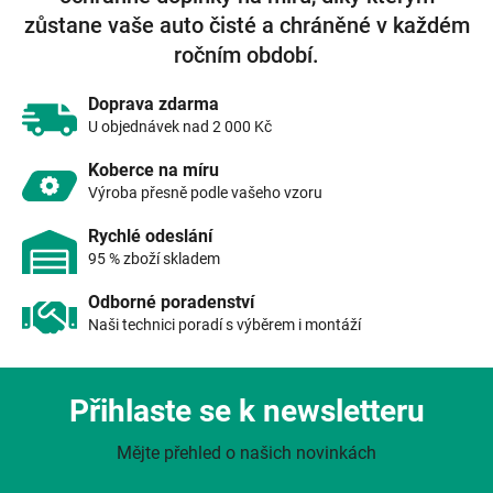
c
zůstane vaše auto čisté a chráněné v každém
í
ročním období.
p
r
v
Doprava zdarma
k
U objednávek nad 2 000 Kč
y
v
Koberce na míru
ý
Výroba přesně podle vašeho vzoru
p
i
Rychlé odeslání
s
95 % zboží skladem
u
Odborné poradenství
Naši technici poradí s výběrem i montáží
Přihlaste se k newsletteru
Mějte přehled o našich novinkách