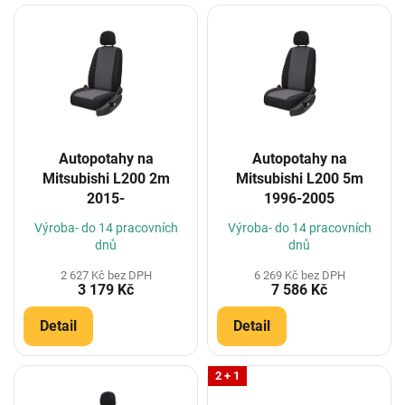
V
ý
p
i
s
p
r
o
Autopotahy na
Autopotahy na
d
Mitsubishi L200 2m
Mitsubishi L200 5m
u
2015-
1996-2005
k
t
Výroba- do 14 pracovních
Výroba- do 14 pracovních
ů
dnů
dnů
2 627 Kč bez DPH
6 269 Kč bez DPH
3 179 Kč
7 586 Kč
Detail
Detail
2 + 1