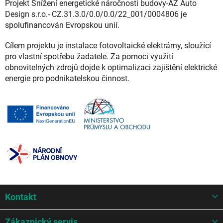
Projekt Snížení energetické náročnosti budovy-AZ Auto
Design s.r.o.- CZ.31.3.0/0.0/0.0/22_001/0004806 je
spolufinancován Evropskou unií.
Cílem projektu je instalace fotovoltaické elektrárny, sloužící
pro vlastní spotřebu žadatele. Za pomoci využití
obnovitelných zdrojů dojde k optimalizaci zajištění elektrické
energie pro podnikatelskou činnost.
Z
Kontakt
á
p
a
Zákaznický servis