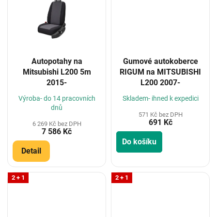
Autopotahy na
Gumové autokoberce
Mitsubishi L200 5m
RIGUM na MITSUBISHI
2015-
L200 2007-
Výroba- do 14 pracovních
Skladem- ihned k expedici
dnů
571 Kč bez DPH
691 Kč
6 269 Kč bez DPH
7 586 Kč
Do košíku
Detail
2 + 1
2 + 1