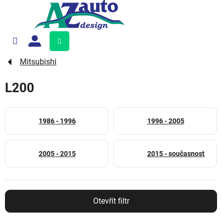
Přejít
na
obsah
Nákupní
košík
Mitsubishi
L200
1986 - 1996
1996 - 2005
2005 - 2015
2015 - současnost
Otevřít filtr