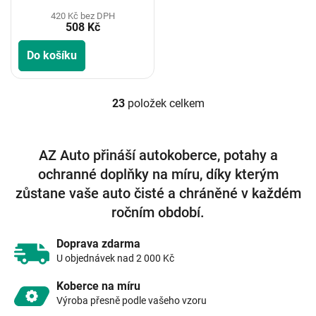
420 Kč bez DPH
508 Kč
Do košíku
23
položek celkem
O
v
l
á
AZ Auto přináší autokoberce, potahy a
d
ochranné doplňky na míru, díky kterým
a
c
zůstane vaše auto čisté a chráněné v každém
í
ročním období.
p
r
v
Doprava zdarma
k
U objednávek nad 2 000 Kč
y
v
Koberce na míru
ý
Výroba přesně podle vašeho vzoru
p