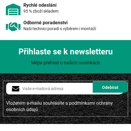
i
Rychlé odeslání
s
95 % zboží skladem
u
Odborné poradenství
Naši technici poradí s výběrem i montáží
Přihlaste se k newsletteru
Mějte přehled o našich novinkách
Vložením e-mailu souhlasíte s
podmínkami ochrany
osobních údajů