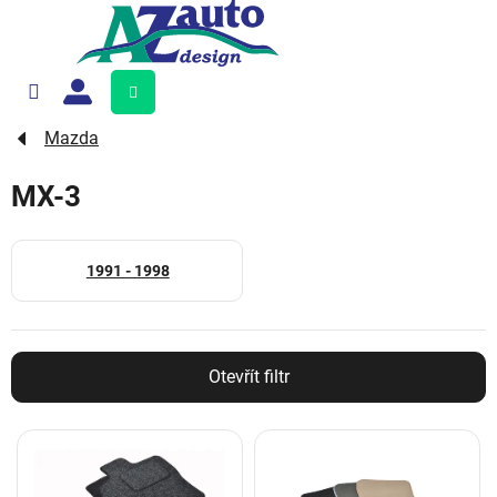
Přejít
na
obsah
Nákupní
košík
Mazda
MX-3
1991 - 1998
Otevřít filtr
V
ý
p