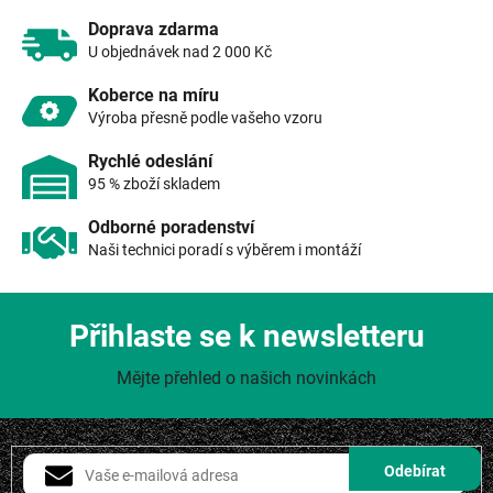
r
v
Doprava zdarma
k
U objednávek nad 2 000 Kč
y
v
Koberce na míru
ý
Výroba přesně podle vašeho vzoru
p
i
Rychlé odeslání
s
95 % zboží skladem
u
Odborné poradenství
Naši technici poradí s výběrem i montáží
Přihlaste se k newsletteru
Mějte přehled o našich novinkách