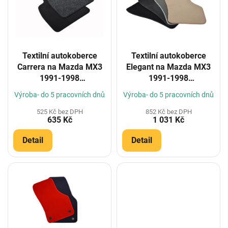
i
s
p
r
o
Textilní autokoberce
Textilní autokoberce
d
Carrera na Mazda MX3
Elegant na Mazda MX3
u
1991-1998
1991-1998
k
(Konfigurátor)
(Konfigurátor)
t
Výroba- do 5 pracovních dnů
Výroba- do 5 pracovních dnů
ů
525 Kč bez DPH
852 Kč bez DPH
635 Kč
1 031 Kč
Detail
Detail