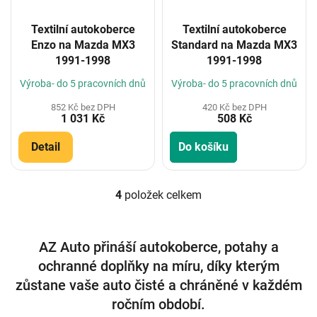
Textilní autokoberce
Textilní autokoberce
Enzo na Mazda MX3
Standard na Mazda MX3
1991-1998
1991-1998
Výroba- do 5 pracovních dnů
Výroba- do 5 pracovních dnů
852 Kč bez DPH
420 Kč bez DPH
1 031 Kč
508 Kč
Detail
Do košíku
4
položek celkem
O
v
l
á
AZ Auto přináší autokoberce, potahy a
d
ochranné doplňky na míru, díky kterým
a
c
zůstane vaše auto čisté a chráněné v každém
í
ročním období.
p