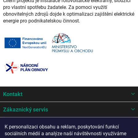
Cílem projektu je instalace fotovoltaické elektrárny, sloužící
pro vlastní spotřebu žadatele. Za pomoci využití
obnovitelných zdrojů dojde k optimalizaci zajištění elektrické
energie pro podnikatelskou činnost.
Z
Kontakt
á
p
a
Zákaznický servis
t
í
Mohlo by se hodit
K personalizaci obsahu a reklam, poskytování funkcí
sociálních médií a analýze naší návštěvnosti využíváme