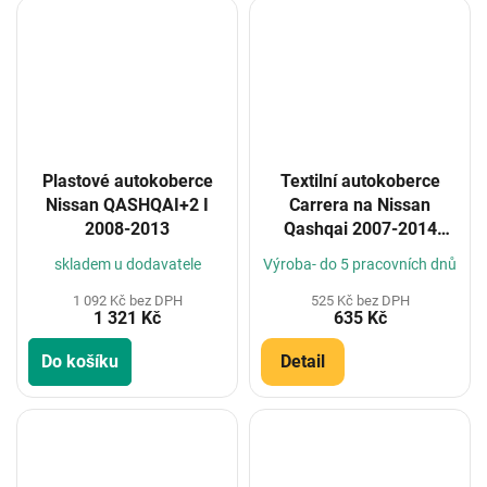
Plastové autokoberce
Textilní autokoberce
Nissan QASHQAI+2 I
Carrera na Nissan
2008-2013
Qashqai 2007-2014
(Konfigurátor)
skladem u dodavatele
Výroba- do 5 pracovních dnů
1 092 Kč bez DPH
525 Kč bez DPH
1 321 Kč
635 Kč
Do košíku
Detail