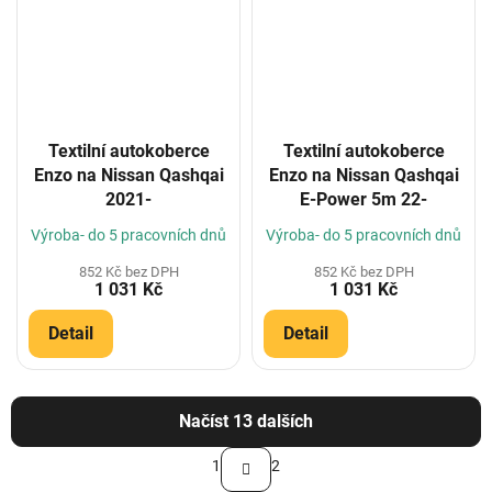
Textilní autokoberce
Textilní autokoberce
Enzo na Nissan Qashqai
Enzo na Nissan Qashqai
2021-
E-Power 5m 22-
Výroba- do 5 pracovních dnů
Výroba- do 5 pracovních dnů
852 Kč bez DPH
852 Kč bez DPH
1 031 Kč
1 031 Kč
Detail
Detail
Načíst 13 dalších
S
1
2
t
O