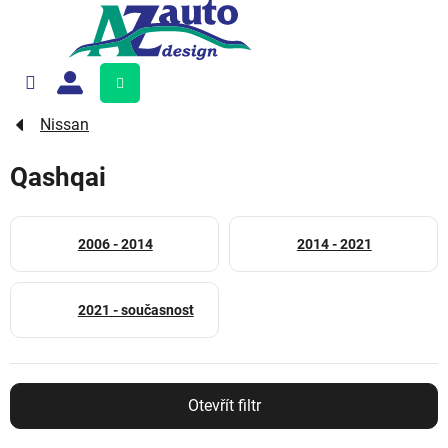
Přejít
na
obsah
Nákupní
košík
Nissan
Qashqai
2006 - 2014
2014 - 2021
2021 - současnost
Otevřít filtr