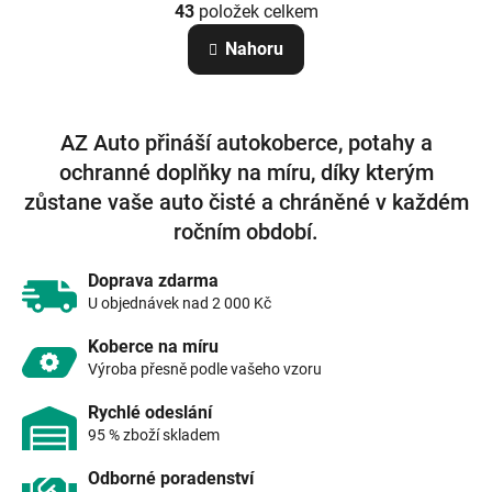
r
43
položek celkem
v
á
n
l
Nahoru
k
á
o
d
v
a
á
c
n
AZ Auto přináší autokoberce, potahy a
í
í
p
ochranné doplňky na míru, díky kterým
r
zůstane vaše auto čisté a chráněné v každém
v
k
ročním období.
y
v
Doprava zdarma
ý
U objednávek nad 2 000 Kč
p
i
Koberce na míru
s
Výroba přesně podle vašeho vzoru
u
Rychlé odeslání
95 % zboží skladem
Odborné poradenství