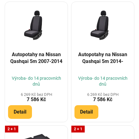
V
ý
p
i
s
p
r
o
Autopotahy na Nissan
Autopotahy na Nissan
d
Qashqai 5m 2007-2014
Qashqai 5m 2014-
u
k
t
Výroba- do 14 pracovních
Výroba- do 14 pracovních
ů
dnů
dnů
6 269 Kč bez DPH
6 269 Kč bez DPH
7 586 Kč
7 586 Kč
Detail
Detail
2 + 1
2 + 1