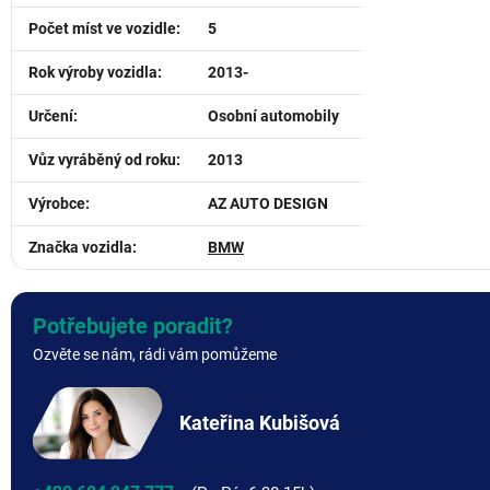
Počet míst ve vozidle
:
5
Rok výroby vozidla
:
2013-
Určení
:
Osobní automobily
Vůz vyráběný od roku
:
2013
Výrobce
:
AZ AUTO DESIGN
Značka vozidla
:
BMW
Potřebujete poradit?
Ozvěte se nám, rádi vám pomůžeme
Kateřina Kubišová