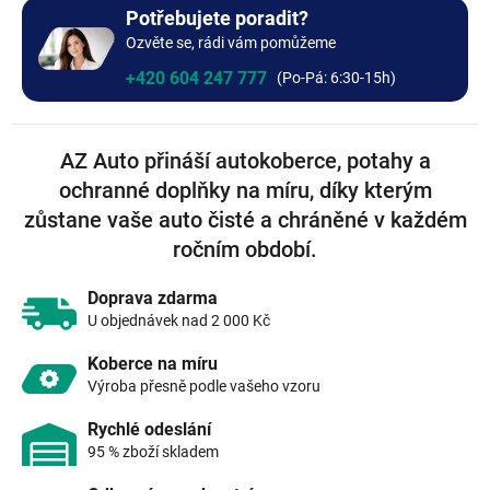
+0 Kč
Bez výšivky
Potřebujete poradit?
Ozvěte se, rádi vám pomůžeme
+0 Kč
+420 604 247 777
AZ Auto přináší autokoberce, potahy a
ochranné doplňky na míru, díky kterým
zůstane vaše auto čisté a chráněné v každém
ročním období.
Doprava zdarma
U objednávek nad 2 000 Kč
Koberce na míru
Výroba přesně podle vašeho vzoru
Rychlé odeslání
95 % zboží skladem