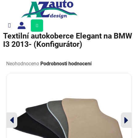
Přejít
na
obsah
Nákupní
košík
Textilní autokoberce Elegant na BMW
I3 2013- (Konfigurátor)
Průměrné
hodnocení
Neohodnoceno
Podrobnosti hodnocení
produktu
je
0,0
z
5
hvězdiček.