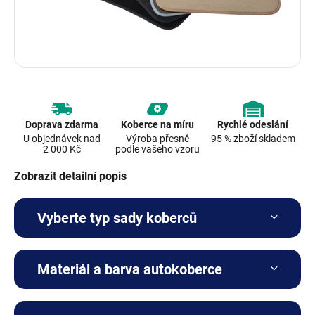
Doprava zdarma
Koberce na míru
Rychlé odeslání
U objednávek nad
Výroba přesně
95 % zboží skladem
2 000 Kč
podle vašeho vzoru
Zobrazit detailní popis
Vyberte typ sady koberců
Materiál a barva autokoberce
Kompletní sada