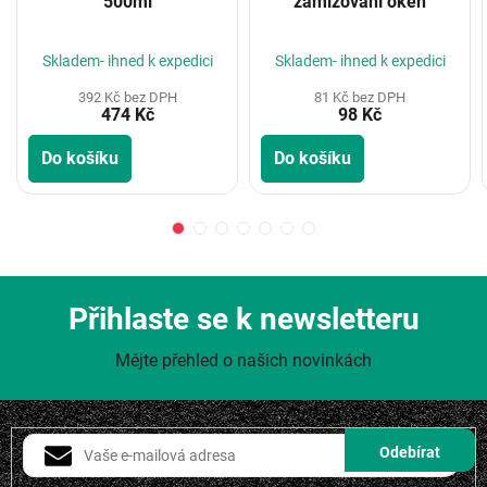
500ml
zamlžování oken
Skladem- ihned k expedici
Skladem- ihned k expedici
392 Kč bez DPH
81 Kč bez DPH
474 Kč
98 Kč
Do košíku
Do košíku
Přihlaste se k newsletteru
Mějte přehled o našich novinkách