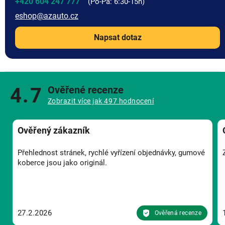
+420 604 247 777
eshop
@
azauto.cz
Napsat dotaz
4.7
Ověřené recenze
Zobrazit více jak 497 hodnocení
Ověřený zákazník
Přehlednost stránek, rychlé vyřízení objednávky, gumové
koberce jsou jako originál.
27.2.2026
Ověřená recenze