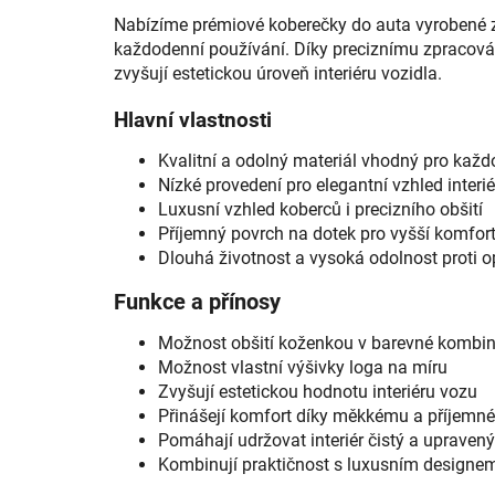
Nabízíme prémiové koberečky do auta vyrobené z 
každodenní používání. Díky preciznímu zpracován
zvyšují estetickou úroveň interiéru vozidla.
Hlavní vlastnosti
Kvalitní a odolný materiál vhodný pro každ
Nízké provedení pro elegantní vzhled interi
Luxusní vzhled koberců i precizního obšití
Příjemný povrch na dotek pro vyšší komfor
Dlouhá životnost a vysoká odolnost proti o
Funkce a přínosy
Možnost obšití koženkou v barevné kombina
Možnost vlastní výšivky loga na míru
Zvyšují estetickou hodnotu interiéru vozu
Přinášejí komfort díky měkkému a příjem
Pomáhají udržovat interiér čistý a upravený
Kombinují praktičnost s luxusním designe