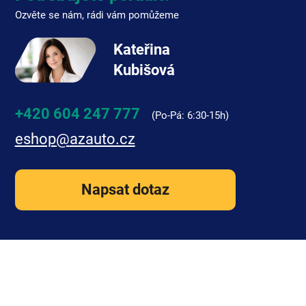
Ozvěte se nám, rádi vám pomůžeme
Kateřina
Kubišová
+420 604 247 777
eshop
@
azauto.cz
Napsat dotaz