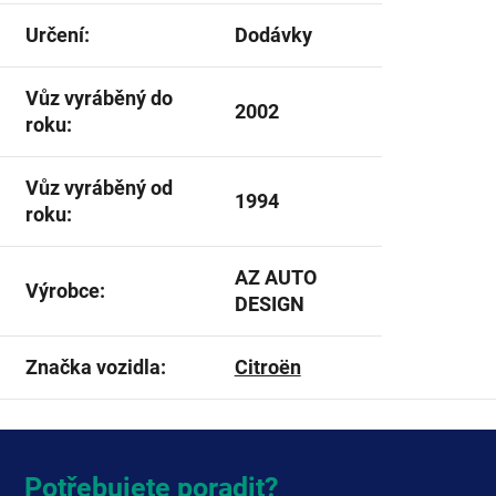
Určení
:
Dodávky
Vůz vyráběný do
2002
roku
:
Vůz vyráběný od
1994
roku
:
AZ AUTO
Výrobce
:
DESIGN
Značka vozidla
:
Citroën
Potřebujete poradit?