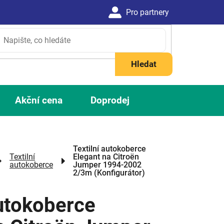
Hledat
Akční cena
Doprodej
Textilní autokoberce
Textilní
Elegant na Citroën
autokoberce
Jumper 1994-2002
2/3m (Konfigurátor)
autokoberce