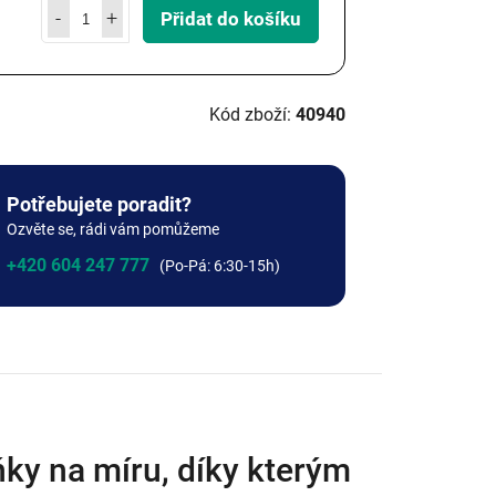
9 Kč
+0 Kč
Přidat do košíku
+0 Kč
40940
Potřebujete poradit?
Ozvěte se, rádi vám pomůžeme
+420 604 247 777
ky na míru, díky kterým