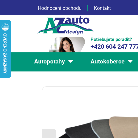
Přejít
Hodnocení obchodu
Kontakt
na
obsah
Potřebujete poradit?
+420 604 247 77
Autopotahy
Autokoberce