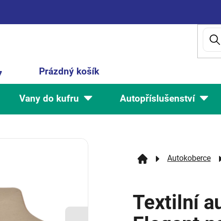
Nákupní
Prázdný košík
7
košík
Vany do kufru
Autopříslušenství
Autokoberce
Textilní 