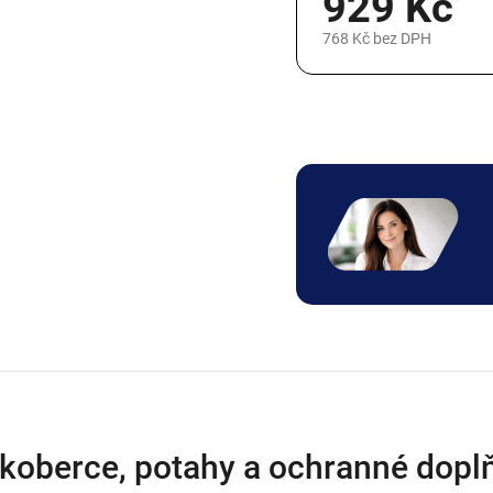
929 Kč
+0 Kč
+189 Kč
+44
768 Kč
bez DPH
Měrná
cena:
okoberce, potahy a ochranné doplň