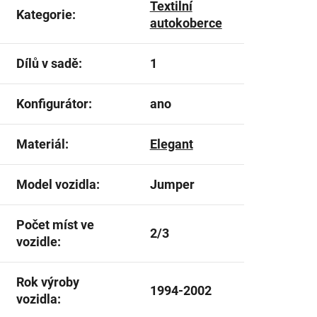
Textilní
Kategorie
:
autokoberce
Dílů v sadě
:
1
Konfigurátor
:
ano
Materiál
:
Elegant
Model vozidla
:
Jumper
Počet míst ve
2/3
vozidle
:
Rok výroby
1994-2002
vozidla
: