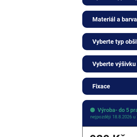
Materiál a barv
Kompletní
sada
Vyberte typ obši
+0 Kč
Vyberte výšivku
Koženka
Fixace
+0 Kč
Výroba- do 5 pr
nejpozději 18.8.2026 u
Ano: dle
Ne: be
originálu
Nápis
L
+0