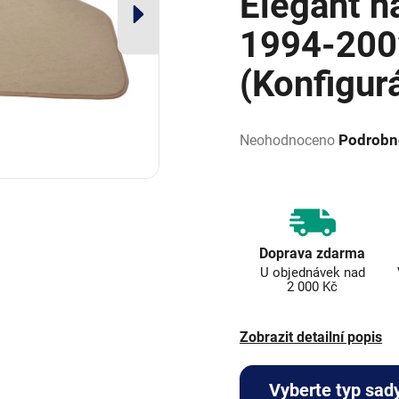
Elegant n
1994-200
(Konfigur
Průměrné
hodnocení
Podrobn
Neohodnoceno
produktu
je
0,0
z
5
hvězdiček.
Doprava zdarma
U objednávek nad
2 000 Kč
Zobrazit detailní popis
Vyberte typ sad