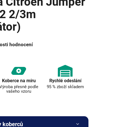
a Citroën Jumper
2 2/3m
átor)
osti hodnocení
Koberce na míru
Rychlé odeslání
Výroba přesně podle
95 % zboží skladem
vašeho vzoru
y koberců