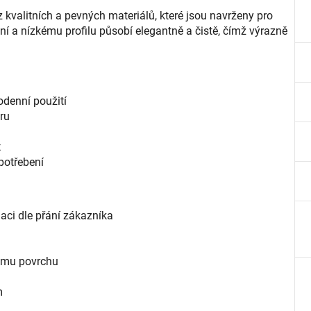
kvalitních a pevných materiálů, které jsou navrženy pro
í a nízkému profilu působí elegantně a čistě, čímž výrazně
odenní použití
éru
t
potřebení
ci dle přání zákazníka
nému povrchu
m