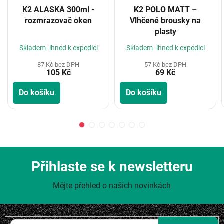
K2 ALASKA 300ml -
K2 POLO MATT –
rozmrazovač oken
Vlhčené brousky na
plasty
Skladem- ihned k expedici
Skladem- ihned k expedici
87 Kč bez DPH
57 Kč bez DPH
105 Kč
69 Kč
Do košíku
Do košíku
Přihlaste se k newsletteru
Mějte přehled o našich novinkách