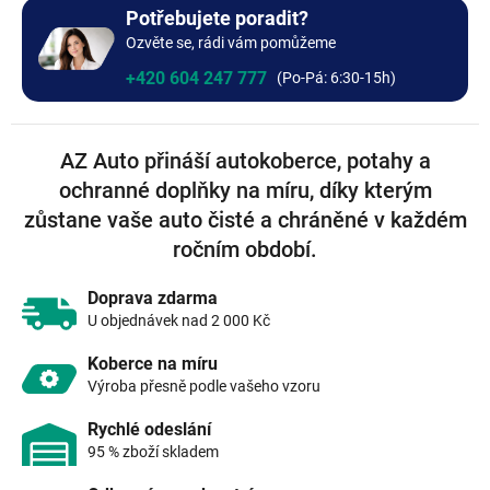
+0 Kč
Bez výšivky
Potřebujete poradit?
Ozvěte se, rádi vám pomůžeme
+0 Kč
+420 604 247 777
AZ Auto přináší autokoberce, potahy a
ochranné doplňky na míru, díky kterým
zůstane vaše auto čisté a chráněné v každém
ročním období.
Doprava zdarma
U objednávek nad 2 000 Kč
Koberce na míru
Výroba přesně podle vašeho vzoru
Rychlé odeslání
95 % zboží skladem