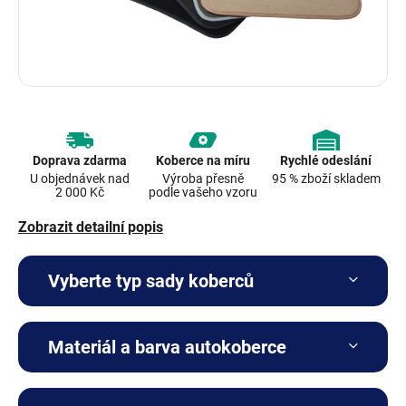
Doprava zdarma
Koberce na míru
Rychlé odeslání
U objednávek nad
Výroba přesně
95 % zboží skladem
2 000 Kč
podle vašeho vzoru
Zobrazit detailní popis
Vyberte typ sady koberců
Materiál a barva autokoberce
Kompletní sada