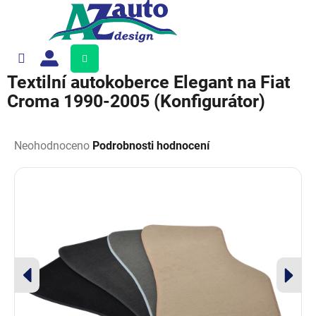
Přejít
na
obsah
Nákupní
košík
Textilní autokoberce Elegant na Fiat
Croma 1990-2005 (Konfigurátor)
Průměrné
hodnocení
Neohodnoceno
Podrobnosti hodnocení
produktu
je
0,0
z
5
hvězdiček.