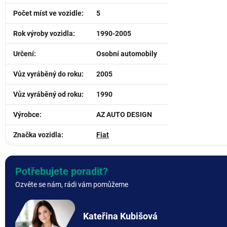
Počet míst ve vozidle
:
5
Rok výroby vozidla
:
1990-2005
Určení
:
Osobní automobily
Vůz vyráběný do roku
:
2005
Vůz vyráběný od roku
:
1990
Výrobce
:
AZ AUTO DESIGN
Značka vozidla
:
Fiat
Potřebujete poradit?
Ozvěte se nám, rádi vám pomůžeme
Kateřina Kubišová