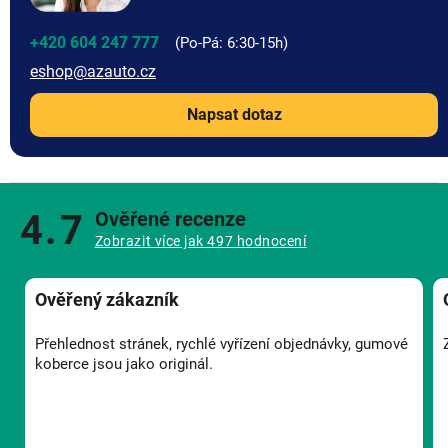
+420 604 247 777
eshop
@
azauto.cz
Napsat dotaz
4.7
Ověřené recenze
Zobrazit více jak 497 hodnocení
Ověřený zákazník
Přehlednost stránek, rychlé vyřízení objednávky, gumové
koberce jsou jako originál.