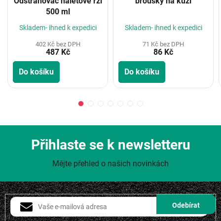
Odstraňovač náletové rzi
brousky na kůži
500 ml
Skladem- ihned k expedici
Skladem- ihned k expedici
402 Kč bez DPH
71 Kč bez DPH
487 Kč
86 Kč
Do košíku
Do košíku
Přihlaste se k newsletteru
Mějte přehled o našich novinkách