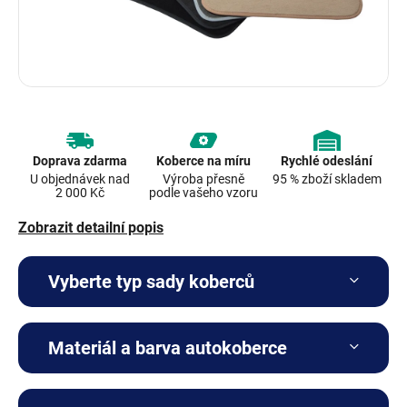
Doprava zdarma
Koberce na míru
Rychlé odeslání
U objednávek nad
Výroba přesně
95 % zboží skladem
2 000 Kč
podle vašeho vzoru
Zobrazit detailní popis
Vyberte typ sady koberců
Materiál a barva autokoberce
Kompletní sada