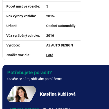
Počet míst ve vozidle
:
5
Rok výroby vozidla
:
2015-
Určení
:
Osobní automobily
Vůz vyráběný od roku
:
2016
Výrobce
:
AZ AUTO DESIGN
Značka vozidla
:
Ford
Potřebujete poradit?
Ozvěte se nám, rádi vám pomůžeme
Kateřina Kubišová