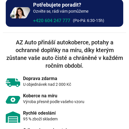
+0 Kč
Bez výšivky
Potřebujete poradit?
Ozvěte se, rádi vám pomůžeme
+0 Kč
+420 604 247 777
AZ Auto přináší autokoberce, potahy a
ochranné doplňky na míru, díky kterým
zůstane vaše auto čisté a chráněné v každém
ročním období.
Doprava zdarma
U objednávek nad 2 000 Kč
Koberce na míru
Výroba přesně podle vašeho vzoru
Rychlé odeslání
95 % zboží skladem