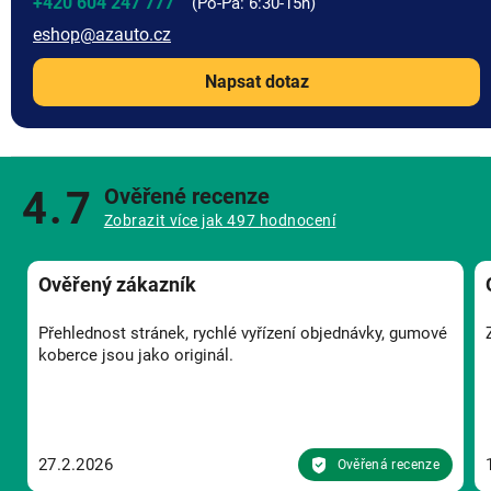
+420 604 247 777
eshop
@
azauto.cz
Napsat dotaz
4.7
Ověřené recenze
Zobrazit více jak 497 hodnocení
Ověřený zákazník
Přehlednost stránek, rychlé vyřízení objednávky, gumové
koberce jsou jako originál.
27.2.2026
Ověřená recenze