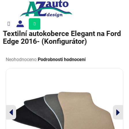
Přejít
na
obsah
Nákupní
košík
Textilní autokoberce Elegant na Ford
Edge 2016- (Konfigurátor)
Průměrné
hodnocení
Neohodnoceno
Podrobnosti hodnocení
produktu
je
0,0
z
5
hvězdiček.