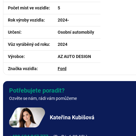
Počet míst ve vozidle
:
5
Rok výroby vozidla
:
2024-
Určení
:
Osobní automobily
Vůz vyráběný od roku
:
2024
Výrobce
:
AZ AUTO DESIGN
Značka vozidla
:
Ford
Potřebujete poradit?
Ozvěte se nám, rádi vám pomůžeme
Kateřina Kubišová