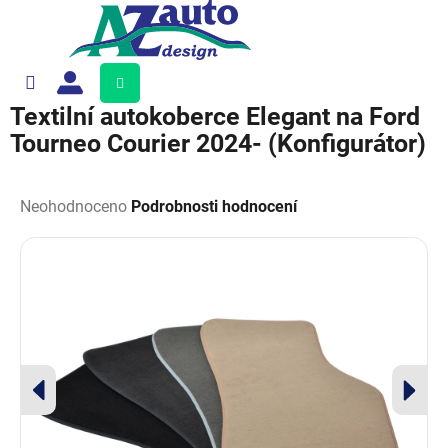
Přejít
na
obsah
Nákupní
košík
Textilní autokoberce Elegant na Ford
Tourneo Courier 2024- (Konfigurátor)
Průměrné
hodnocení
Neohodnoceno
Podrobnosti hodnocení
produktu
je
0,0
z
5
hvězdiček.