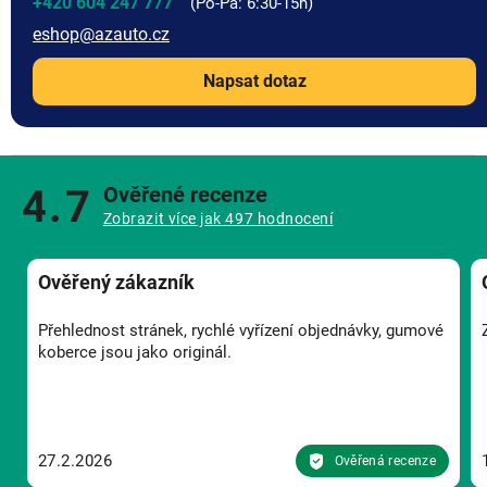
+420 604 247 777
eshop
@
azauto.cz
Napsat dotaz
4.7
Ověřené recenze
Zobrazit více jak 497 hodnocení
Ověřený zákazník
Přehlednost stránek, rychlé vyřízení objednávky, gumové
koberce jsou jako originál.
27.2.2026
Ověřená recenze