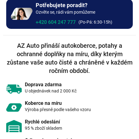
+0 Kč
Bez výšivky
Potřebujete poradit?
Ozvěte se, rádi vám pomůžeme
+0 Kč
+420 604 247 777
AZ Auto přináší autokoberce, potahy a
ochranné doplňky na míru, díky kterým
zůstane vaše auto čisté a chráněné v každém
ročním období.
Doprava zdarma
U objednávek nad 2 000 Kč
Koberce na míru
Výroba přesně podle vašeho vzoru
Rychlé odeslání
95 % zboží skladem