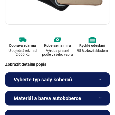
Doprava zdarma
Koberce na míru
Rychlé odeslání
U objednávek nad
Výroba přesně
95 % zboží skladem
2 000 Kč
podle vašeho vzoru
Zobrazit detailní popis
Vyberte typ sady koberců
Materiál a barva autokoberce
Kompletní sada