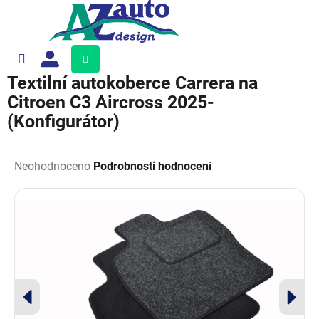
Přejít
na
obsah
Nákupní
košík
Textilní autokoberce Carrera na
Citroen C3 Aircross 2025-
(Konfigurátor)
Průměrné
hodnocení
Neohodnoceno
Podrobnosti hodnocení
produktu
je
0,0
z
5
hvězdiček.