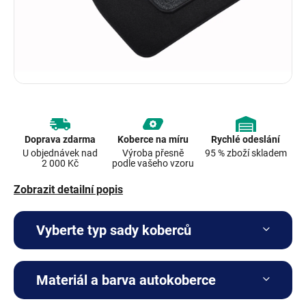
Doprava zdarma
Koberce na míru
Rychlé odeslání
U objednávek nad
Výroba přesně
95 % zboží skladem
2 000 Kč
podle vašeho vzoru
Zobrazit detailní popis
Vyberte typ sady koberců
Materiál a barva autokoberce