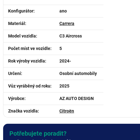
Konfigurátor
:
ano
Materiál
:
Carrera
Model vozidla
:
C3 Aircross
Počet míst ve vozidle
:
5
Rok výroby vozidla
:
2024-
Určení
:
Osobní automobily
Vůz vyráběný od roku
:
2025
Výrobce
:
AZ AUTO DESIGN
Značka vozidla
:
Citroën
Potřebujete poradit?