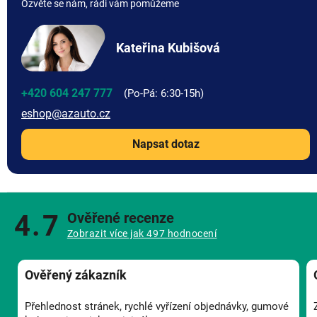
Ozvěte se nám, rádi vám pomůžeme
Kateřina Kubišová
+420 604 247 777
eshop
@
azauto.cz
Napsat dotaz
4.7
Ověřené recenze
Zobrazit více jak 497 hodnocení
Ověřený zákazník
Přehlednost stránek, rychlé vyřízení objednávky, gumové