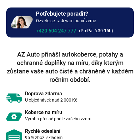
+0 Kč
Bez výšivky
Potřebujete poradit?
Ozvěte se, rádi vám pomůžeme
+0 Kč
+420 604 247 777
AZ Auto přináší autokoberce, potahy a
ochranné doplňky na míru, díky kterým
zůstane vaše auto čisté a chráněné v každém
ročním období.
Doprava zdarma
U objednávek nad 2 000 Kč
Koberce na míru
Výroba přesně podle vašeho vzoru
Rychlé odeslání
95 % zboží skladem