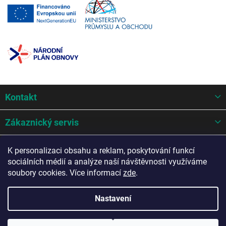
Z
Kontakt
á
p
a
Zákaznický servis
t
í
Mohlo by se hodit
K personalizaci obsahu a reklam, poskytování funkcí
sociálních médií a analýze naší návštěvnosti využíváme
Potřebujete poradit?
soubory cookies. Více informací
zde
.
Nastavení
Copyright 2026
AZ Auto design s.r.o.
. Všechna práva vyhrazena.