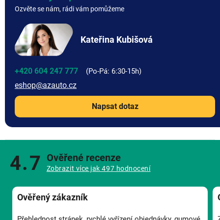
Ozvěte se nám, rádi vám pomůžeme
Kateřina Kubišová
+420 604 247 777
eshop
@
azauto.cz
Napsat dotaz
4.7
Ověřené recenze
Zobrazit více jak 497 hodnocení
Ověřený zákazník
Přehlednost stránek, rychlé vyřízení objednávky, gumové