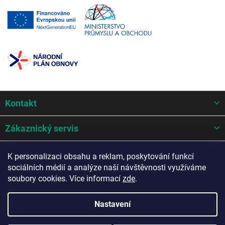
Z
Kontakt
á
p
a
Zákaznický servis
t
í
Mohlo by se hodit
K personalizaci obsahu a reklam, poskytování funkcí
sociálních médií a analýze naší návštěvnosti využíváme
Potřebujete poradit?
soubory cookies. Více informací
zde
.
Nastavení