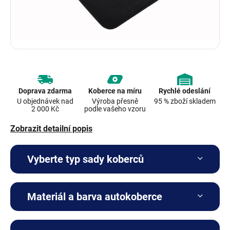
Doprava zdarma
Koberce na míru
Rychlé odeslání
U objednávek nad
Výroba přesně
95 % zboží skladem
2 000 Kč
podle vašeho vzoru
Zobrazit detailní popis
Vyberte typ sady koberců
Materiál a barva autokoberce
Kompletní sada