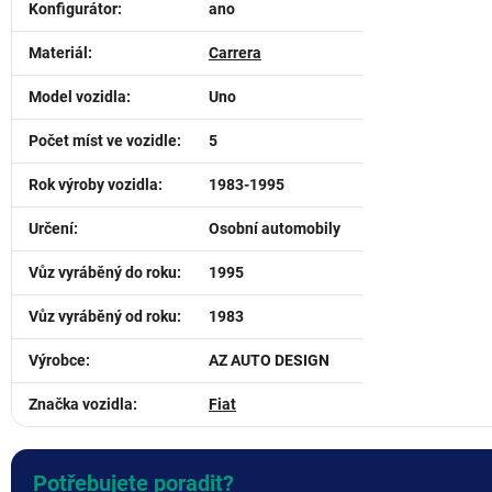
Konfigurátor
:
ano
Materiál
:
Carrera
Model vozidla
:
Uno
Počet míst ve vozidle
:
5
Rok výroby vozidla
:
1983-1995
Určení
:
Osobní automobily
Vůz vyráběný do roku
:
1995
Vůz vyráběný od roku
:
1983
Výrobce
:
AZ AUTO DESIGN
Značka vozidla
:
Fiat
Potřebujete poradit?