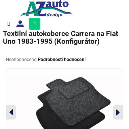
Přejít
na
obsah
Nákupní
košík
Textilní autokoberce Carrera na Fiat
Uno 1983-1995 (Konfigurátor)
Průměrné
hodnocení
Neohodnoceno
Podrobnosti hodnocení
produktu
je
0,0
z
5
hvězdiček.