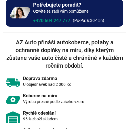
+0 Kč
Bez výšivky
Potřebujete poradit?
Ozvěte se, rádi vám pomůžeme
+0 Kč
+420 604 247 777
AZ Auto přináší autokoberce, potahy a
ochranné doplňky na míru, díky kterým
zůstane vaše auto čisté a chráněné v každém
ročním období.
Doprava zdarma
U objednávek nad 2 000 Kč
Koberce na míru
Výroba přesně podle vašeho vzoru
Rychlé odeslání
95 % zboží skladem