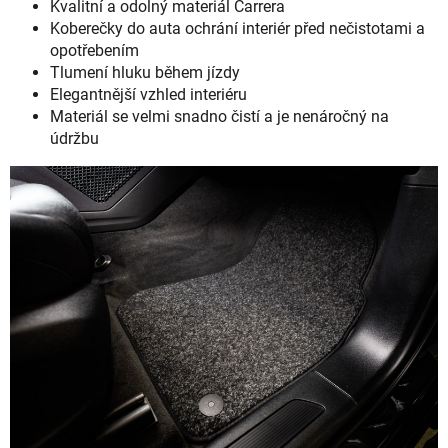
Kvalitní a odolný materiál Carrera
Koberečky do auta ochrání interiér před nečistotami a
opotřebením
Tlumení hluku během jízdy
Elegantnější vzhled interiéru
Materiál se velmi snadno čistí a je nenáročný na
údržbu