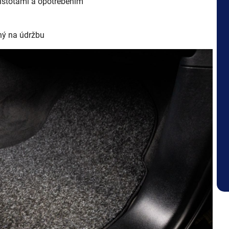
čistotami a opotřebením
čný na údržbu