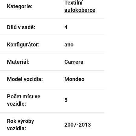
Textilní
Kategorie
:
autokoberce
Dílů v sadě
:
4
Konfigurátor
:
ano
Materiál
:
Carrera
Model vozidla
:
Mondeo
Počet míst ve
5
vozidle
:
Rok výroby
2007-2013
vozidla
: