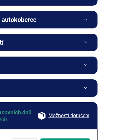
a autokoberce
tí
ovka
 Kč
acovních dnů
Možnosti doručení
 Vás
z fixace
Jiná:
kontaktujte
ogo
Bez výšivky
 Kč
mne