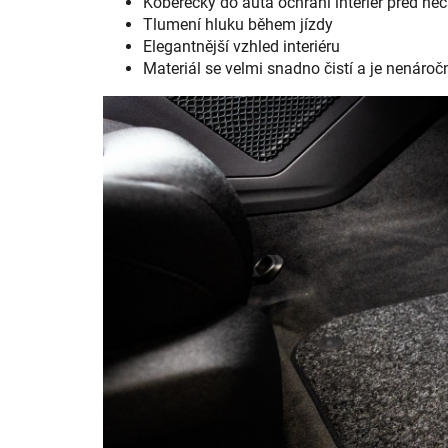
Koberečky do auta ochrání interiér před ne
Tlumení hluku během jízdy
Elegantnější vzhled interiéru
Materiál se velmi snadno čistí a je nenáro