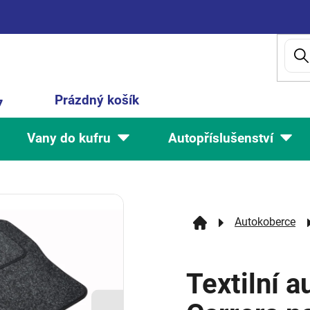
Nákupní
Prázdný košík
7
košík
Vany do kufru
Autopříslušenství
Autokoberce
Textilní 