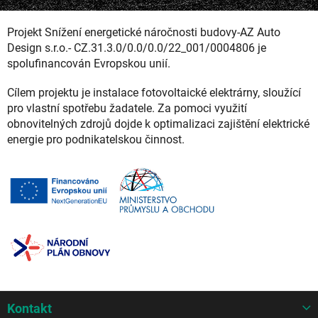
Projekt Snížení energetické náročnosti budovy-AZ Auto
Design s.r.o.- CZ.31.3.0/0.0/0.0/22_001/0004806 je
spolufinancován Evropskou unií.
Cílem projektu je instalace fotovoltaické elektrárny, sloužící
pro vlastní spotřebu žadatele. Za pomoci využití
obnovitelných zdrojů dojde k optimalizaci zajištění elektrické
energie pro podnikatelskou činnost.
Z
Kontakt
á