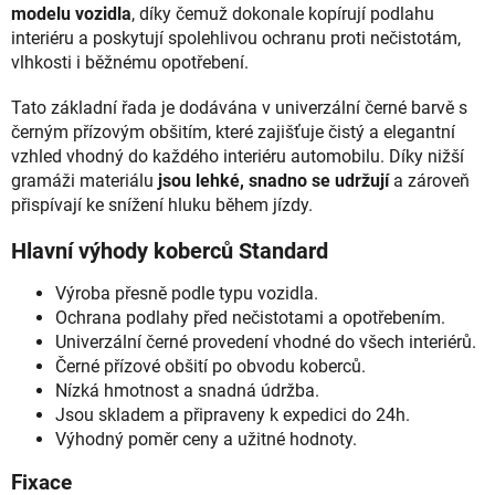
modelu vozidla
, díky čemuž dokonale kopírují podlahu
interiéru a poskytují spolehlivou ochranu proti nečistotám,
vlhkosti i běžnému opotřebení.
Tato základní řada je dodávána v univerzální černé barvě s
černým přízovým obšitím, které zajišťuje čistý a elegantní
vzhled vhodný do každého interiéru automobilu. Díky nižší
gramáži materiálu
jsou lehké, snadno se udržují
a zároveň
přispívají ke snížení hluku během jízdy.
Hlavní výhody koberců Standard
Výroba přesně podle typu vozidla.
Ochrana podlahy před nečistotami a opotřebením.
Univerzální černé provedení vhodné do všech interiérů.
Černé přízové obšití po obvodu koberců.
Nízká hmotnost a snadná údržba.
Jsou skladem a připraveny k expedici do 24h.
Výhodný poměr ceny a užitné hodnoty.
Fixace