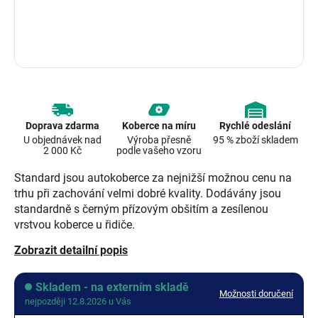
Doprava zdarma
Koberce na míru
Rychlé odeslání
U objednávek nad
Výroba přesně
95 % zboží skladem
2 000 Kč
podle vašeho vzoru
Standard jsou autokoberce za nejnižší možnou cenu na
trhu při zachování velmi dobré kvality. Dodávány jsou
standardně s černým přízovým obšitím a zesílenou
vrstvou koberce u řidiče.
Zobrazit detailní popis
Skladem - na externím skladě
Možnosti doručení
nejpozději 12.8.2026 u Vás