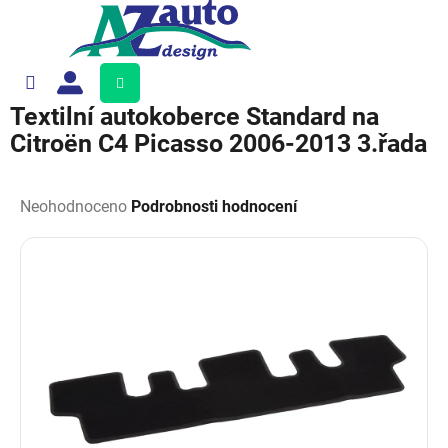
Přejít
na
obsah
Nákupní
košík
Textilní autokoberce Standard na
Citroën C4 Picasso 2006-2013 3.řada
Průměrné
hodnocení
Neohodnoceno
Podrobnosti hodnocení
produktu
je
0,0
z
5
hvězdiček.