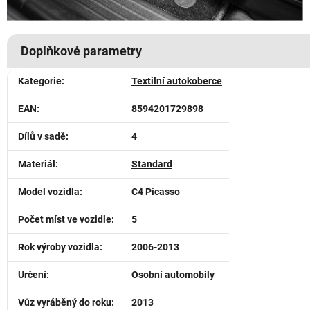
Doplňkové parametry
Kategorie
:
Textilní autokoberce
EAN
:
8594201729898
Dílů v sadě
:
4
Materiál
:
Standard
Model vozidla
:
C4 Picasso
Počet míst ve vozidle
:
5
Rok výroby vozidla
:
2006-2013
Určení
:
Osobní automobily
Vůz vyráběný do roku
:
2013