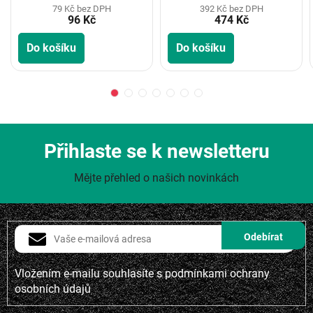
79 Kč bez DPH
392 Kč bez DPH
96 Kč
474 Kč
Do košíku
Do košíku
Přihlaste se k newsletteru
Mějte přehled o našich novinkách
Vložením e-mailu souhlasíte s
podmínkami ochrany
osobních údajů