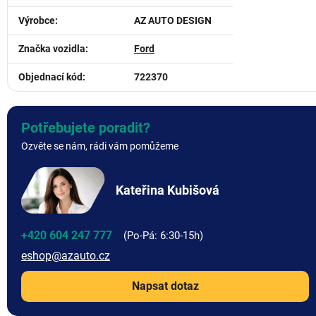
Výrobce
:
AZ AUTO DESIGN
Značka vozidla
:
Ford
Objednací kód
:
722370
Potřebujete poradit?
Ozvěte se nám, rádi vám pomůžeme
Kateřina Kubišová
+420 604 247 777
eshop
@
azauto.cz
Napsat dotaz