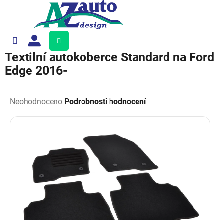
Přejít
na
obsah
Nákupní
košík
Textilní autokoberce Standard na Ford
Edge 2016-
Průměrné
hodnocení
Neohodnoceno
Podrobnosti hodnocení
produktu
je
0,0
z
5
hvězdiček.