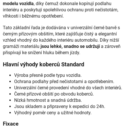
modelu vozidla
, díky čemuž dokonale kopírují podlahu
interiéru a poskytují spolehlivou ochranu proti nečistotám,
vlhkosti i běžnému opotřebení.
Tato základní řada je dodávána v univerzální černé barvě s
černým přízovým obšitím, které zajišťuje čistý a elegantní
vzhled vhodný do každého interiéru automobilu. Díky nižší
gramáži materiálu
jsou lehké, snadno se udržují
a zároveň
přispívají ke snížení hluku během jízdy.
Hlavní výhody koberců Standard
Výroba přesně podle typu vozidla.
Ochrana podlahy před nečistotami a opotřebením.
Univerzální černé provedení vhodné do všech interiérů.
Černé přízové obšití po obvodu koberců.
Nízká hmotnost a snadná údržba.
Jsou skladem a připraveny k expedici do 24h.
Výhodný poměr ceny a užitné hodnoty.
Fixace