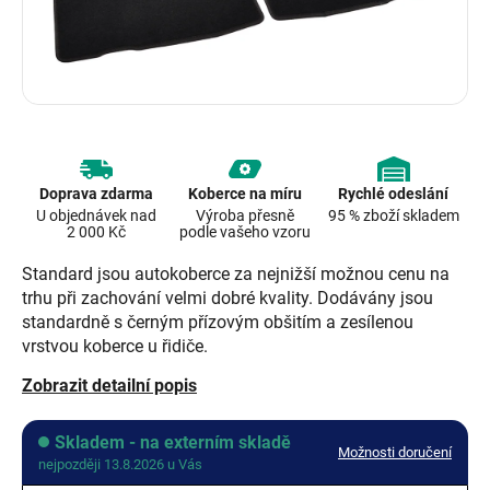
Doprava zdarma
Koberce na míru
Rychlé odeslání
U objednávek nad
Výroba přesně
95 % zboží skladem
2 000 Kč
podle vašeho vzoru
Standard jsou autokoberce za nejnižší možnou cenu na
trhu při zachování velmi dobré kvality. Dodávány jsou
standardně s černým přízovým obšitím a zesílenou
vrstvou koberce u řidiče.
Zobrazit detailní popis
Skladem - na externím skladě
Možnosti doručení
nejpozději 13.8.2026 u Vás