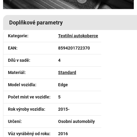
Doplňkové parametry
Kategorie
:
Textilní autokoberce
EAN
:
8594201722370
Dílů v sadě
:
4
Materiál
:
Standard
Model vozidla
:
Edge
Počet míst ve vozidle
:
5
Rok výroby vozidla
:
2015-
Určení
:
Osobní automobily
Vůz vyráběný od roku
:
2016