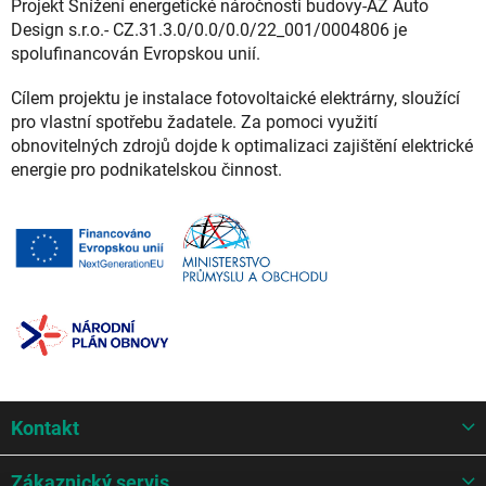
Projekt Snížení energetické náročnosti budovy-AZ Auto
Design s.r.o.- CZ.31.3.0/0.0/0.0/22_001/0004806 je
spolufinancován Evropskou unií.
Cílem projektu je instalace fotovoltaické elektrárny, sloužící
pro vlastní spotřebu žadatele. Za pomoci využití
obnovitelných zdrojů dojde k optimalizaci zajištění elektrické
energie pro podnikatelskou činnost.
Z
Kontakt
á
p
a
Zákaznický servis