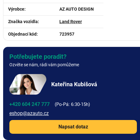
Výrobce
:
AZ AUTO DESIGN
Značka vozidla
:
Land Rover
Objednací kód
:
723957
Potřebujete poradit?
Ozvěte se nám, rádi vám pomůžeme
Kateřina Kubišová
+420 604 247 777
eshop
@
azauto.cz
Napsat dotaz