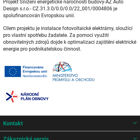
Projekt Snížení energetické náročnosti budovy-AZ Auto
Design s.r.o.- CZ.31.3.0/0.0/0.0/22_001/0004806 je
spolufinancován Evropskou unií.
Cílem projektu je instalace fotovoltaické elektrárny, sloužící
pro vlastní spotřebu žadatele. Za pomoci využití
obnovitelných zdrojů dojde k optimalizaci zajištění elektrické
energie pro podnikatelskou činnost.
Z
Kontakt
á
p
a
Zákaznický servis