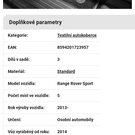
Doplňkové parametry
Kategorie
:
Textilní autokoberce
EAN
:
8594201723957
Dílů v sadě
:
3
Materiál
:
Standard
Model vozidla
:
Range Rover Sport
Počet míst ve vozidle
:
5
Rok výroby vozidla
:
2013-
Určení
:
Osobní automobily
Vůz vyráběný od roku
:
2014