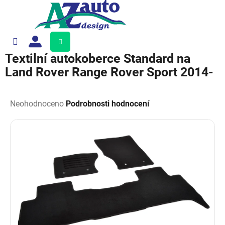
Přejít
na
obsah
Nákupní
košík
Textilní autokoberce Standard na
Land Rover Range Rover Sport 2014-
Průměrné
hodnocení
Neohodnoceno
Podrobnosti hodnocení
produktu
je
0,0
z
5
hvězdiček.