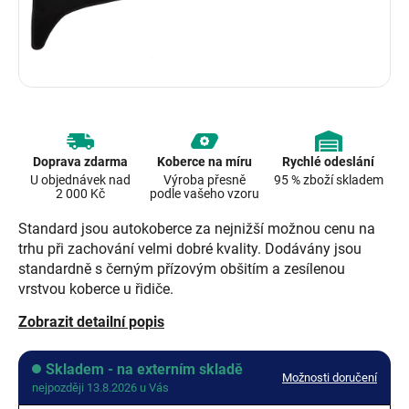
Doprava zdarma
Koberce na míru
Rychlé odeslání
U objednávek nad
Výroba přesně
95 % zboží skladem
2 000 Kč
podle vašeho vzoru
Standard jsou autokoberce za nejnižší možnou cenu na
trhu při zachování velmi dobré kvality. Dodávány jsou
standardně s černým přízovým obšitím a zesílenou
vrstvou koberce u řidiče.
Zobrazit detailní popis
Skladem - na externím skladě
Možnosti doručení
nejpozději 13.8.2026 u Vás