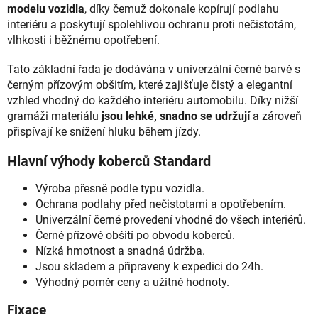
modelu vozidla
, díky čemuž dokonale kopírují podlahu
interiéru a poskytují spolehlivou ochranu proti nečistotám,
vlhkosti i běžnému opotřebení.
Tato základní řada je dodávána v univerzální černé barvě s
černým přízovým obšitím, které zajišťuje čistý a elegantní
vzhled vhodný do každého interiéru automobilu. Díky nižší
gramáži materiálu
jsou lehké, snadno se udržují
a zároveň
přispívají ke snížení hluku během jízdy.
Hlavní výhody koberců Standard
Výroba přesně podle typu vozidla.
Ochrana podlahy před nečistotami a opotřebením.
Univerzální černé provedení vhodné do všech interiérů.
Černé přízové obšití po obvodu koberců.
Nízká hmotnost a snadná údržba.
Jsou skladem a připraveny k expedici do 24h.
Výhodný poměr ceny a užitné hodnoty.
Fixace