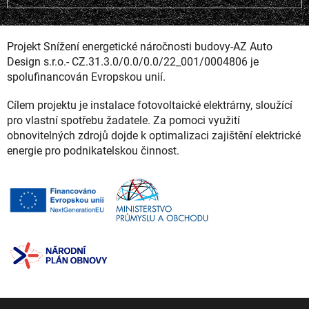
Projekt Snížení energetické náročnosti budovy-AZ Auto
Design s.r.o.- CZ.31.3.0/0.0/0.0/22_001/0004806 je
spolufinancován Evropskou unií.
Cílem projektu je instalace fotovoltaické elektrárny, sloužící
pro vlastní spotřebu žadatele. Za pomoci využití
obnovitelných zdrojů dojde k optimalizaci zajištění elektrické
energie pro podnikatelskou činnost.
Z