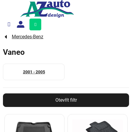
Přejít
na
obsah
Nákupní
košík
Mercedes-Benz
Vaneo
2001 - 2005
Otevřít filtr
V
ý
p