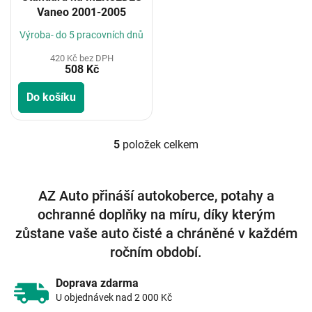
Vaneo 2001-2005
Výroba- do 5 pracovních dnů
420 Kč bez DPH
508 Kč
Do košíku
5
položek celkem
O
v
l
á
AZ Auto přináší autokoberce, potahy a
d
ochranné doplňky na míru, díky kterým
a
c
zůstane vaše auto čisté a chráněné v každém
í
ročním období.
p
r
v
Doprava zdarma
k
U objednávek nad 2 000 Kč
y