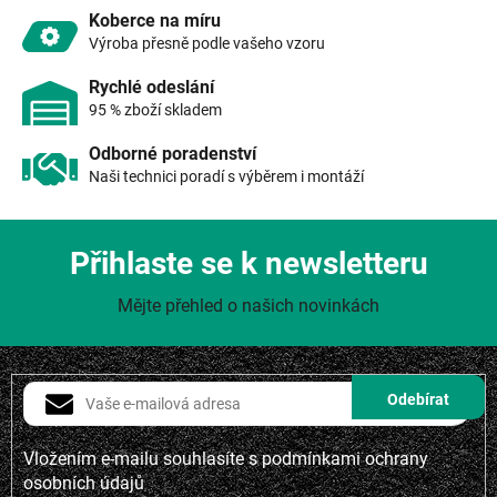
v
Koberce na míru
ý
Výroba přesně podle vašeho vzoru
p
i
Rychlé odeslání
s
95 % zboží skladem
u
Odborné poradenství
Naši technici poradí s výběrem i montáží
Přihlaste se k newsletteru
Mějte přehled o našich novinkách
Vložením e-mailu souhlasíte s
podmínkami ochrany
osobních údajů