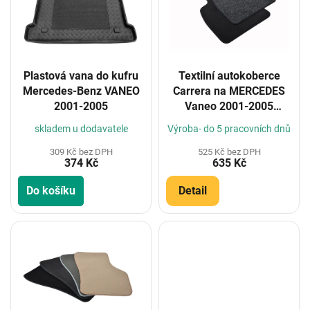
i
s
p
r
o
Plastová vana do kufru
Textilní autokoberce
d
Mercedes-Benz VANEO
Carrera na MERCEDES
u
2001-2005
Vaneo 2001-2005
k
(Konfigurátor)
t
skladem u dodavatele
Výroba- do 5 pracovních dnů
ů
309 Kč bez DPH
525 Kč bez DPH
374 Kč
635 Kč
Do košíku
Detail