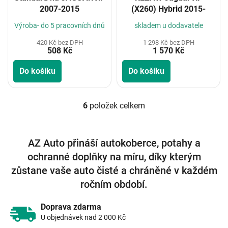
2007-2015
(X260) Hybrid 2015-
Výroba- do 5 pracovních dnů
skladem u dodavatele
420 Kč bez DPH
1 298 Kč bez DPH
508 Kč
1 570 Kč
Do košíku
Do košíku
6
položek celkem
O
v
l
á
AZ Auto přináší autokoberce, potahy a
d
ochranné doplňky na míru, díky kterým
a
c
zůstane vaše auto čisté a chráněné v každém
í
ročním období.
p
r
v
Doprava zdarma
k
U objednávek nad 2 000 Kč
y