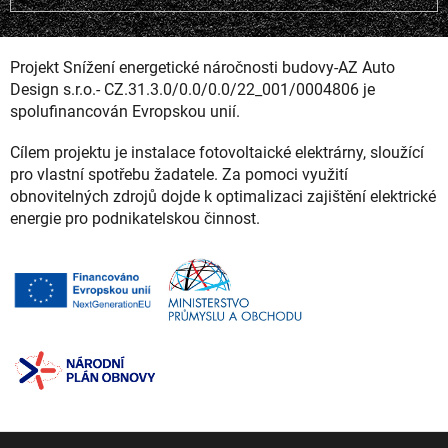
Projekt Snížení energetické náročnosti budovy-AZ Auto
Design s.r.o.- CZ.31.3.0/0.0/0.0/22_001/0004806 je
spolufinancován Evropskou unií.
Cílem projektu je instalace fotovoltaické elektrárny, sloužící
pro vlastní spotřebu žadatele. Za pomoci využití
obnovitelných zdrojů dojde k optimalizaci zajištění elektrické
energie pro podnikatelskou činnost.
Z