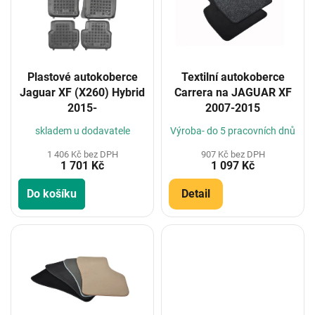
i
s
p
r
o
Plastové autokoberce
Textilní autokoberce
d
Jaguar XF (X260) Hybrid
Carrera na JAGUAR XF
u
2015-
2007-2015
k
t
skladem u dodavatele
Výroba- do 5 pracovních dnů
ů
1 406 Kč bez DPH
907 Kč bez DPH
1 701 Kč
1 097 Kč
Do košíku
Detail