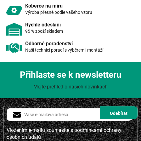
v
Koberce na míru
ý
Výroba přesně podle vašeho vzoru
p
i
Rychlé odeslání
s
95 % zboží skladem
u
Odborné poradenství
Naši technici poradí s výběrem i montáží
Přihlaste se k newsletteru
Mějte přehled o našich novinkách
Vložením e-mailu souhlasíte s
podmínkami ochrany
osobních údajů