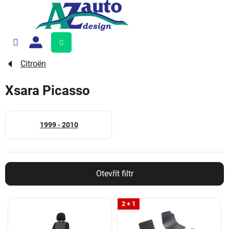
Přejít
na
obsah
Nákupní
košík
Citroën
Xsara Picasso
1999 - 2010
Otevřít filtr
V
2 + 1
ý
p