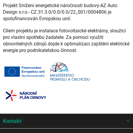
Projekt Snížení energetické náročnosti budovy-AZ Auto
Design s.r.o.- CZ.31.3.0/0.0/0.0/22_001/0004806 je
spolufinancován Evropskou unií.
Cílem projektu je instalace fotovoltaické elektrárny, sloužící
pro vlastní spotřebu žadatele. Za pomoci využití
obnovitelných zdrojů dojde k optimalizaci zajištění elektrické
energie pro podnikatelskou činnost.
Z
Kontakt
á
p