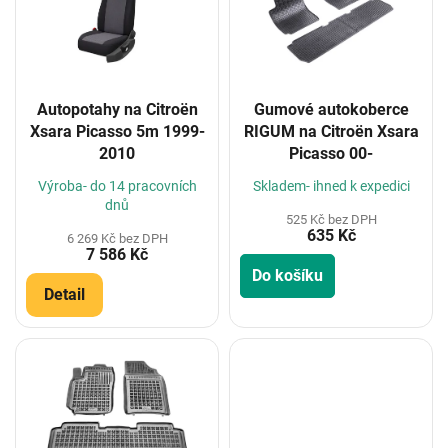
i
s
p
r
o
Autopotahy na Citroën
Gumové autokoberce
d
Xsara Picasso 5m 1999-
RIGUM na Citroën Xsara
u
2010
Picasso 00-
k
t
Výroba- do 14 pracovních
Skladem- ihned k expedici
ů
dnů
525 Kč bez DPH
635 Kč
6 269 Kč bez DPH
7 586 Kč
Do košíku
Detail