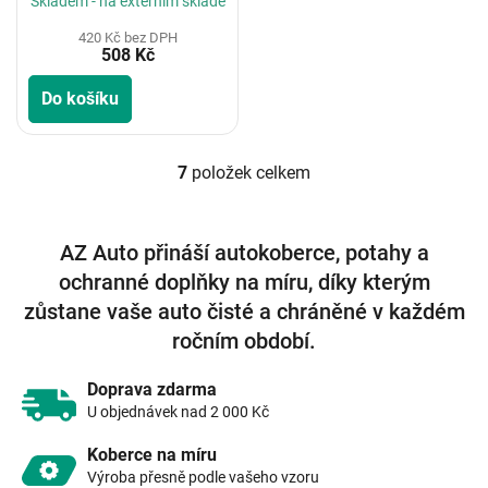
Skladem - na externím skladě
420 Kč bez DPH
508 Kč
Do košíku
7
položek celkem
O
v
l
á
AZ Auto přináší autokoberce, potahy a
d
ochranné doplňky na míru, díky kterým
a
c
zůstane vaše auto čisté a chráněné v každém
í
ročním období.
p
r
v
Doprava zdarma
k
U objednávek nad 2 000 Kč
y
v
Koberce na míru
ý
Výroba přesně podle vašeho vzoru