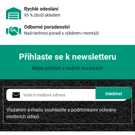
p
i
Rychlé odeslání
s
95 % zboží skladem
u
Odborné poradenství
Naši technici poradí s výběrem i montáží
Přihlaste se k newsletteru
Mějte přehled o našich novinkách
Vložením e-mailu souhlasíte s
podmínkami ochrany
osobních údajů