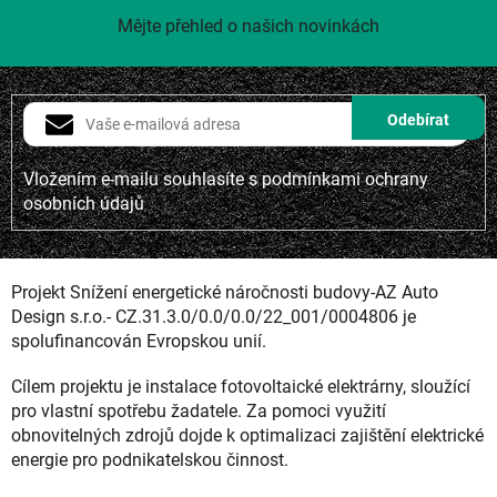
r
Mějte přehled o našich novinkách
v
k
y
v
ý
p
i
Vložením e-mailu souhlasíte s
podmínkami ochrany
s
osobních údajů
u
Projekt Snížení energetické náročnosti budovy-AZ Auto
Design s.r.o.- CZ.31.3.0/0.0/0.0/22_001/0004806 je
spolufinancován Evropskou unií.
Cílem projektu je instalace fotovoltaické elektrárny, sloužící
pro vlastní spotřebu žadatele. Za pomoci využití
obnovitelných zdrojů dojde k optimalizaci zajištění elektrické
energie pro podnikatelskou činnost.