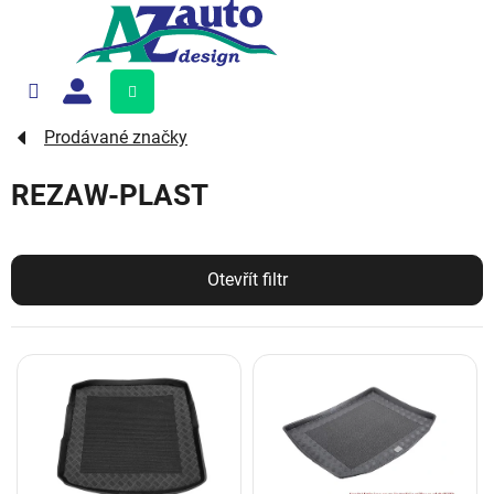
Přejít
na
obsah
Nákupní
košík
Prodávané značky
REZAW-PLAST
Otevřít filtr
V
ý
p
i
s
p