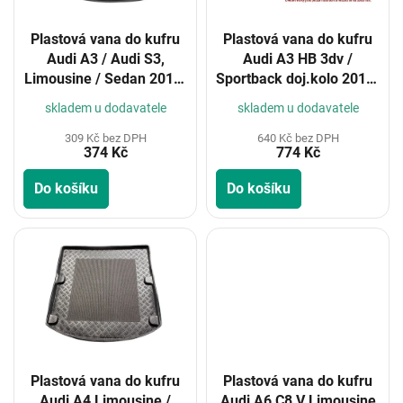
r
o
Plastová vana do kufru
Plastová vana do kufru
d
Audi A3 / Audi S3,
Audi A3 HB 3dv /
u
Limousine / Sedan 2013-
Sportback doj.kolo 2012-
k
2020
2020
t
skladem u dodavatele
skladem u dodavatele
ů
309 Kč bez DPH
640 Kč bez DPH
374 Kč
774 Kč
Do košíku
Do košíku
Plastová vana do kufru
Plastová vana do kufru
Audi A4 Limousine /
Audi A6 C8 V Limousine