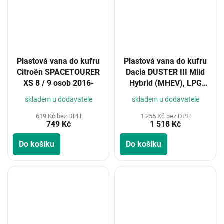
Plastová vana do kufru
Plastová vana do kufru
Citroën SPACETOURER
Dacia DUSTER III Mild
XS 8 / 9 osob 2016-
Hybrid (MHEV), LPG
verze s jednou podlahou
skladem u dodavatele
skladem u dodavatele
kufru 2024-
619 Kč bez DPH
1 255 Kč bez DPH
749 Kč
1 518 Kč
Do košíku
Do košíku