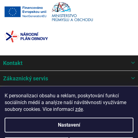
Z
Kontakt
á
p
a
Zákaznický servis
t
í
Mohlo by se hodit
K personalizaci obsahu a reklam, poskytování funkcí
sociálních médií a analýze naší návštěvnosti využíváme
Potřebujete poradit?
soubory cookies. Více informací
zde
.
Nastavení