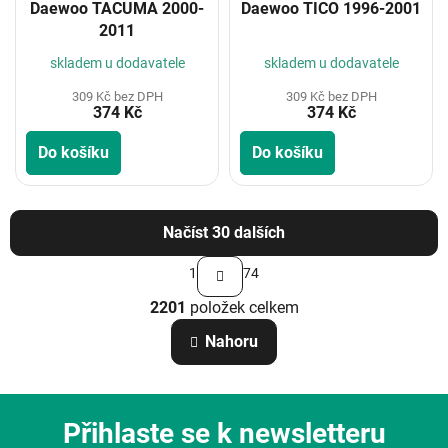
Daewoo TACUMA 2000-
Daewoo TICO 1996-2001
2011
skladem u dodavatele
skladem u dodavatele
309 Kč bez DPH
309 Kč bez DPH
374 Kč
374 Kč
Do košíku
Do košíku
Načíst 30 dalších
S
1
74
t
O
r
2201
položek celkem
v
á
n
l
Nahoru
k
á
o
d
v
a
á
c
n
Přihlaste se k newsletteru
í
í
p