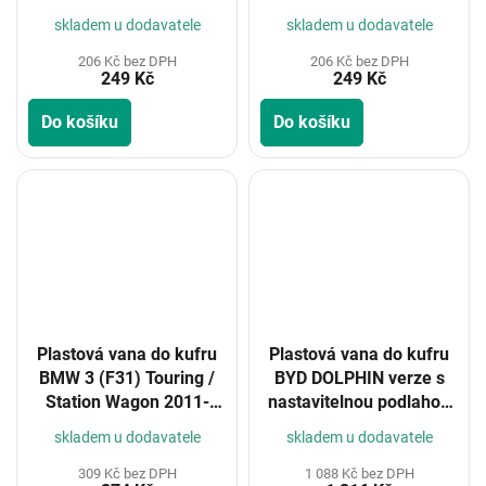
skladem u dodavatele
skladem u dodavatele
206 Kč bez DPH
206 Kč bez DPH
249 Kč
249 Kč
Do košíku
Do košíku
Plastová vana do kufru
Plastová vana do kufru
BMW 3 (F31) Touring /
BYD DOLPHIN verze s
Station Wagon 2011-
nastavitelnou podlahou
2019
kufru – horní poloha
skladem u dodavatele
skladem u dodavatele
2021-
309 Kč bez DPH
1 088 Kč bez DPH