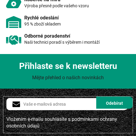
ý
Výroba přesně podle vašeho vzoru
p
i
Rychlé odeslání
s
95 % zboží skladem
u
Odborné poradenství
Naši technici poradí s výběrem i montáží
Přihlaste se k newsletteru
Mějte přehled o našich novinkách
Vložením e-mailu souhlasíte s
podmínkami ochrany
osobních údajů