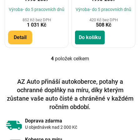
Výroba- do 5 pracovních dnů
Výroba- do 5 pracovních dnů
852 Kč bez DPH
420 Kč bez DPH
1 031 Kč
508 Kč
Detail
Do košíku
4
položek celkem
O
v
l
á
AZ Auto přináší autokoberce, potahy a
d
ochranné doplňky na míru, díky kterým
a
c
zůstane vaše auto čisté a chráněné v každém
í
ročním období.
p
r
v
Doprava zdarma
k
U objednávek nad 2 000 Kč
y
v
Koberce na míru