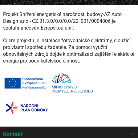
Projekt Snížení energetické náročnosti budovy-AZ Auto
Design s.r.o.- CZ.31.3.0/0.0/0.0/22_001/0004806 je
spolufinancován Evropskou unií.
Cílem projektu je instalace fotovoltaické elektrárny, sloužící
pro vlastní spotřebu žadatele. Za pomoci využití
obnovitelných zdrojů dojde k optimalizaci zajištění elektrické
energie pro podnikatelskou činnost.
Z
Kontakt
á