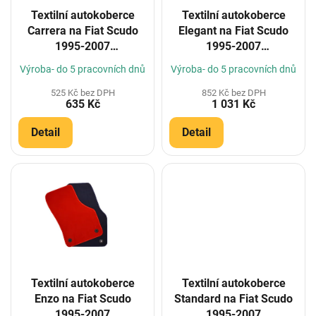
o
Textilní autokoberce
Textilní autokoberce
d
Carrera na Fiat Scudo
Elegant na Fiat Scudo
u
1995-2007
1995-2007
k
(Konfigurátor)
(Konfigurátor)
t
Výroba- do 5 pracovních dnů
Výroba- do 5 pracovních dnů
ů
525 Kč bez DPH
852 Kč bez DPH
635 Kč
1 031 Kč
Detail
Detail
Textilní autokoberce
Textilní autokoberce
Enzo na Fiat Scudo
Standard na Fiat Scudo
1995-2007
1995-2007