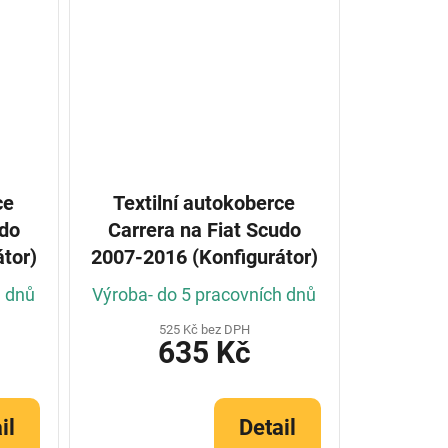
ce
Textilní autokoberce
udo
Carrera na Fiat Scudo
tor)
2007-2016 (Konfigurátor)
h dnů
Výroba- do 5 pracovních dnů
525 Kč bez DPH
635 Kč
il
Detail