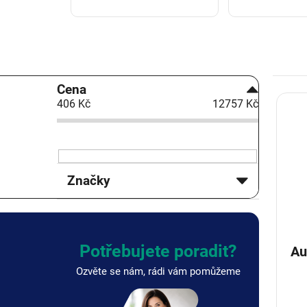
P
Cena
V
o
406
Kč
12757
Kč
ý
s
p
t
i
r
s
a
p
n
Značky
r
n
o
í
d
p
u
a
k
n
Potřebujete poradit?
Autop
t
e
Ozvěte se nám, rádi vám pomůžeme
ů
l