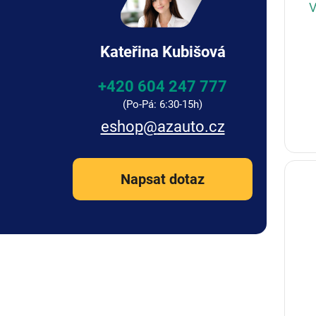
V
Kateřina Kubišová
+420 604 247 777
eshop
@
azauto.cz
Napsat dotaz