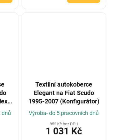
ce
Textilní autokoberce
udo
Elegant na Fiat Scudo
lex
1995-2007 (Konfigurátor)
tor)
h dnů
Výroba- do 5 pracovních dnů
852 Kč bez DPH
1 031 Kč