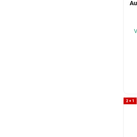
Autop
V
2 + 1