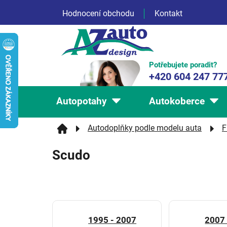
Přejít
Hodnocení obchodu
Kontakt
na
obsah
Potřebujete poradit?
+420 604 247 77
Autopotahy
Autokoberce
Autodoplňky podle modelu auta
F
Scudo
1995 - 2007
2007 