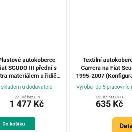
Plastové autokoberce
Textilní autokober
iat SCUDO III přední s
Carrera na Fiat Sc
tra materiálem u řidiče
1995-2007 (Konfigurá
2022-
skladem u dodavatele
Výroba- do 5 pracovníc
1 221 Kč bez DPH
525 Kč bez DPH
1 477 Kč
635 Kč
Do košíku
Deta