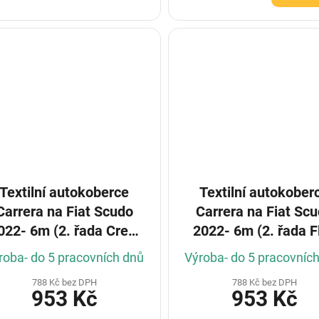
Textilní autokoberce
Textilní autokober
Carrera na Fiat Scudo
Carrera na Fiat Sc
022- 6m (2. řada Crew
2022- 6m (2. řada F
cab) (Konfigurátor)
crew cab) (Konfigurá
roba- do 5 pracovních dnů
Výroba- do 5 pracovníc
788 Kč bez DPH
788 Kč bez DPH
953 Kč
953 Kč