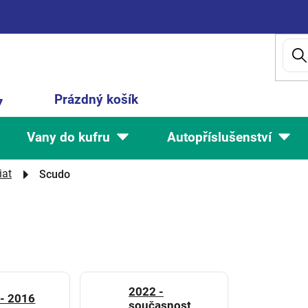
Nákupní
Prázdný košík
7
košík
Vany do kufru
Autopříslušenství
iat
Scudo
2022 -
- 2016
současnost