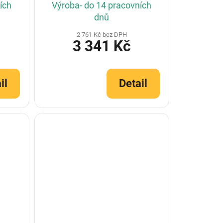
ích
Výroba- do 14 pracovních
dnů
2 761 Kč bez DPH
3 341 Kč
il
Detail