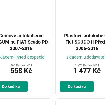
Gumové autokoberce
Plastové autokobe
a FIAT Scudo PD
Fiat SCUDO II Před
2007-2016
2006-2016
kladem- ihned k expedici
skladem u dodavate
461 Kč bez DPH
1 221 Kč bez DPH
558 Kč
1 477 Kč
Do košíku
Do košíku