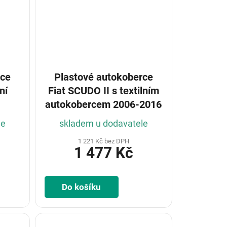
rce
Plastové autokoberce
ní
Fiat SCUDO II s textilním
autokobercem 2006-2016
le
skladem u dodavatele
1 221 Kč bez DPH
1 477 Kč
Do košíku