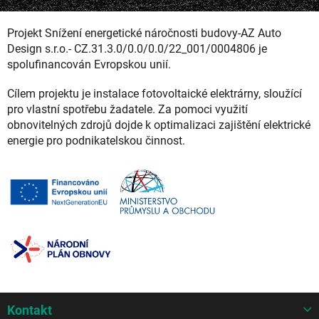
Projekt Snížení energetické náročnosti budovy-AZ Auto
Design s.r.o.- CZ.31.3.0/0.0/0.0/22_001/0004806 je
spolufinancován Evropskou unií.
Cílem projektu je instalace fotovoltaické elektrárny, sloužící
pro vlastní spotřebu žadatele. Za pomoci využití
obnovitelných zdrojů dojde k optimalizaci zajištění elektrické
energie pro podnikatelskou činnost.
Z
Kontakt
á