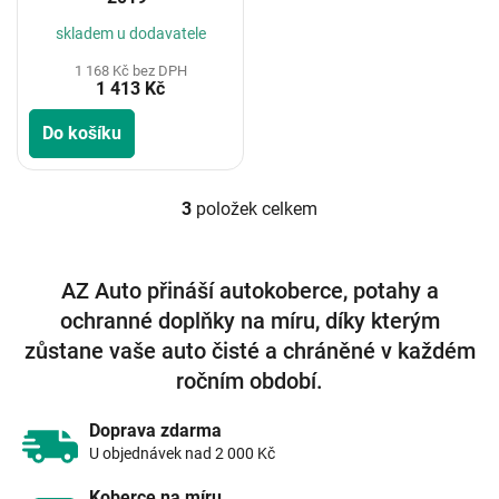
skladem u dodavatele
1 168 Kč bez DPH
1 413 Kč
Do košíku
3
položek celkem
O
v
l
á
AZ Auto přináší autokoberce, potahy a
d
ochranné doplňky na míru, díky kterým
a
c
zůstane vaše auto čisté a chráněné v každém
í
ročním období.
p
r
v
Doprava zdarma
k
U objednávek nad 2 000 Kč
y
v
Koberce na míru