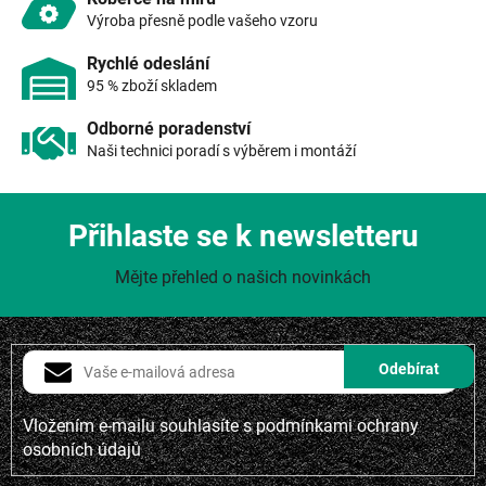
ý
Výroba přesně podle vašeho vzoru
p
i
Rychlé odeslání
s
95 % zboží skladem
u
Odborné poradenství
Naši technici poradí s výběrem i montáží
Přihlaste se k newsletteru
Mějte přehled o našich novinkách
Vložením e-mailu souhlasíte s
podmínkami ochrany
osobních údajů