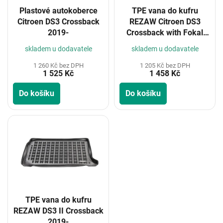
o
Plastové autokoberce
TPE vana do kufru
d
Citroen DS3 Crossback
REZAW Citroen DS3
u
2019-
Crossback with Fokal
k
sound system 2019-
t
skladem u dodavatele
skladem u dodavatele
ů
1 260 Kč bez DPH
1 205 Kč bez DPH
1 525 Kč
1 458 Kč
Do košíku
Do košíku
TPE vana do kufru
REZAW DS3 II Crossback
2019-