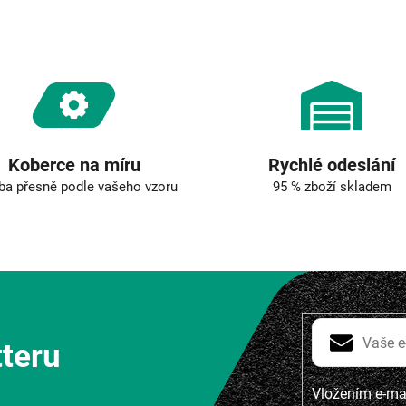
r
v
k
y
v
ý
p
i
s
u
Koberce na míru
Rychlé odeslání
ba přesně podle vašeho vzoru
95 % zboží skladem
tteru
Vložením e-mai