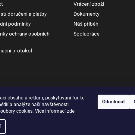
kt
Vrácení zboží
ti doručení a platby
Dokumenty
dní podmínky
Náš příběh
nky ochrany osobních
Spolupráce
ační protokol
zaci obsahu a reklam, poskytování funkcí
Odmítnout
édií a analýze naší návštěvnosti
oubory cookies. Více informací
zde
.
í
práva vyhrazena.
Upravit nastavení cookies