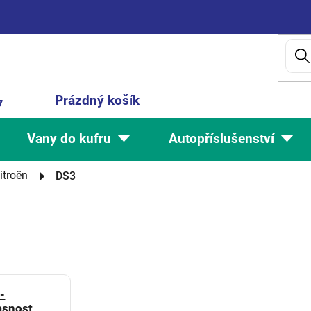
Nákupní
Prázdný košík
7
košík
Vany do kufru
Autopříslušenství
itroën
DS3
-
asnost