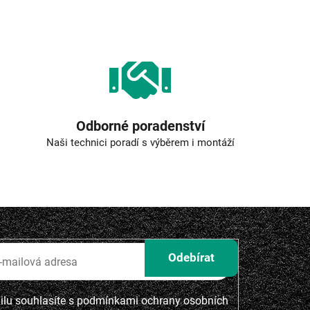
Odborné poradenství
Naši technici poradí s výběrem i montáží
lu souhlasíte s
podmínkami ochrany osobních