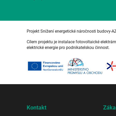
Projekt Snížení energetické náročnosti budovy-A
Cílem projektu je instalace fotovoltaické elektrár
elektrické energie pro podnikatelskou činnost.
Z
á
p
a
Kontakt
Záka
t
í