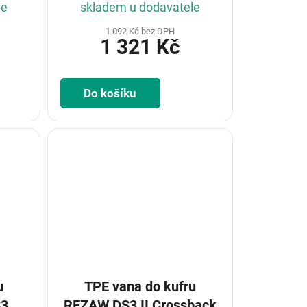
le
skladem u dodavatele
1 092 Kč bez DPH
1 321 Kč
Do košíku
u
TPE vana do kufru
S3
REZAW DS3 II Crossback