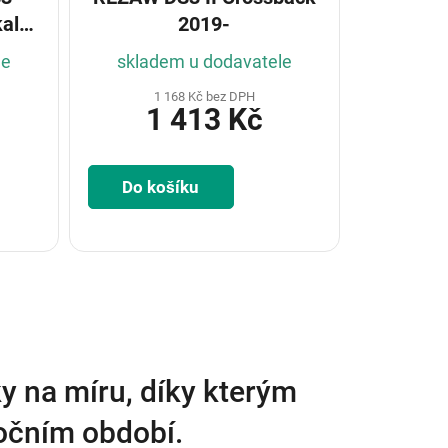
al
2019-
9-
le
skladem u dodavatele
1 168 Kč bez DPH
1 413 Kč
Do košíku
y na míru, díky kterým
ročním období.