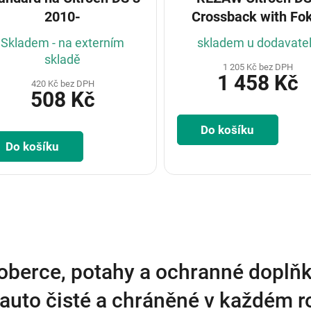
2010-
Crossback with Fok
sound system 201
Skladem - na externím
skladem u dodavate
skladě
1 205 Kč bez DPH
1 458 Kč
420 Kč bez DPH
508 Kč
Do košíku
Do košíku
O
v
l
á
d
a
oberce, potahy a ochranné doplňk
c
í
auto čisté a chráněné v každém 
p