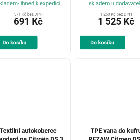
kladem- ihned k expedici
skladem u dodavate
571 Kč bez DPH
1 260 Kč bez DPH
691 Kč
1 525 Kč
Do košíku
Do košíku
Textilní autokoberce
TPE vana do kufr
rd na Citroën DS 3
REZAW Citroen D