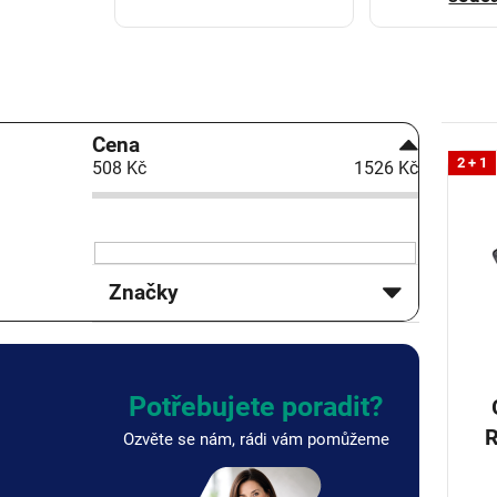
P
Cena
V
o
2 + 1
508
Kč
1526
Kč
ý
s
p
t
i
r
s
a
p
n
Značky
r
n
o
í
d
p
u
a
k
n
Potřebujete poradit?
t
e
RIG
Ozvěte se nám, rádi vám pomůžeme
ů
l