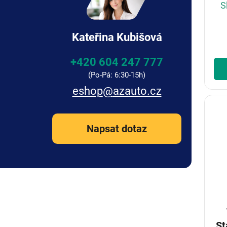
S
Kateřina Kubišová
+420 604 247 777
eshop
@
azauto.cz
Napsat dotaz
Standa