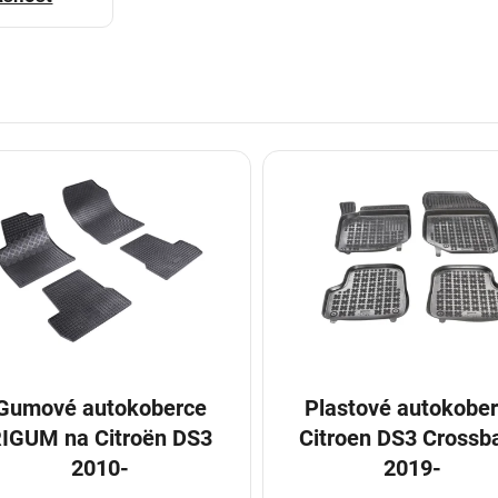
Gumové autokoberce
Plastové autokobe
UM na Citroën DS3
Citroen DS3 Crossb
2010-
2019-