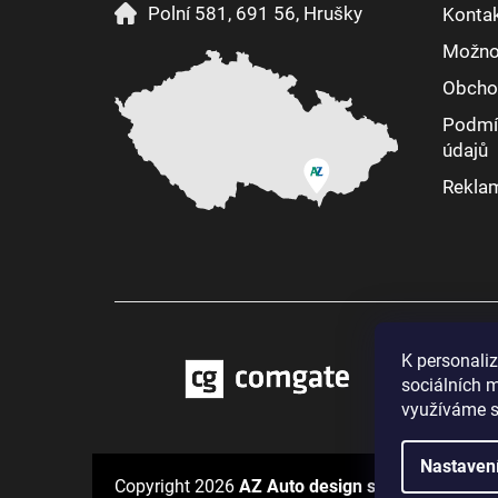
Polní 581, 691 56, Hrušky
Konta
Možnos
Obcho
Podmí
údajů
Reklam
K personali
sociálních m
využíváme s
Nastaven
Copyright 2026
AZ Auto design s.r.o.
. Všechna 