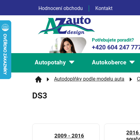
Přejít
Hodnocení obchodu
Kontakt
na
obsah
Potřebujete poradit?
+420 604 247 77
Autopotahy
Autokoberce
Autodoplňky podle modelu auta
C
DS3
2016 
2009 - 2016
souč