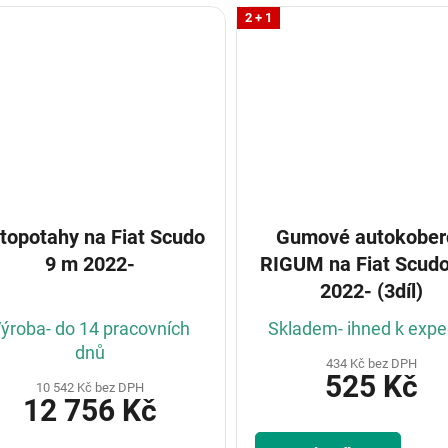
2 + 1
otahy na Fiat Scudo
Gumové autokober
9 m 2022-
RIGUM na Fiat Scudo 3m
2022- (3díl)
ýroba- do 14 pracovních
Skladem- ihned k expe
dnů
434 Kč bez DPH
525 Kč
10 542 Kč bez DPH
12 756 Kč