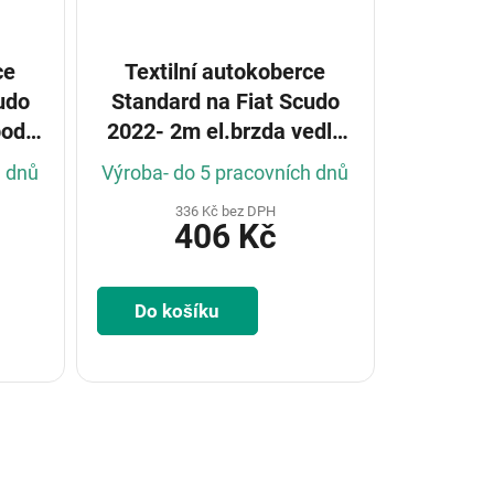
ce
Textilní autokoberce
udo
Standard na Fiat Scudo
pod
2022- 2m el.brzda vedle
sed.řidiče
h dnů
Výroba- do 5 pracovních dnů
336 Kč bez DPH
406 Kč
Do košíku