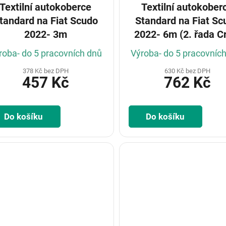
Textilní autokoberce
Textilní autokober
ndard na Fiat Scudo
Standard na Fiat Scudo
2022- 3m
2022- 6m (2. řada C
cab)
roba- do 5 pracovních dnů
Výroba- do 5 pracovníc
378 Kč bez DPH
630 Kč bez DPH
457 Kč
762 Kč
Do košíku
Do košíku