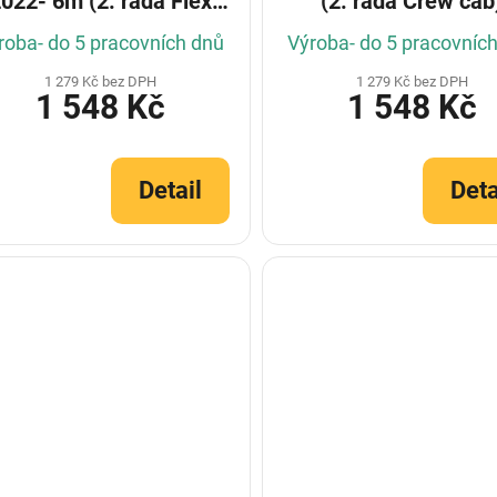
022- 6m (2. řada Flex
(2. řada Crew cab
ew cab) (Konfigurátor)
roba- do 5 pracovních dnů
Výroba- do 5 pracovníc
1 279 Kč bez DPH
1 279 Kč bez DPH
1 548 Kč
1 548 Kč
Detail
Deta