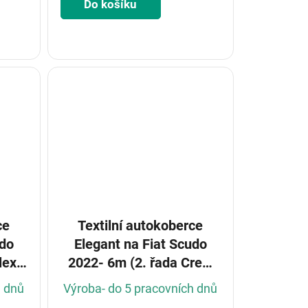
Do košíku
ce
Textilní autokoberce
udo
Elegant na Fiat Scudo
lex
2022- 6m (2. řada Crew
tor)
cab) (Konfigurátor)
h dnů
Výroba- do 5 pracovních dnů