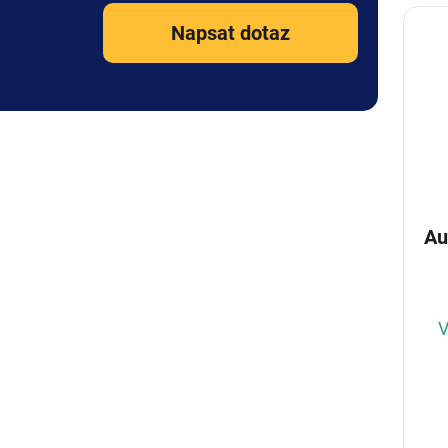
Napsat dotaz
Autop
V