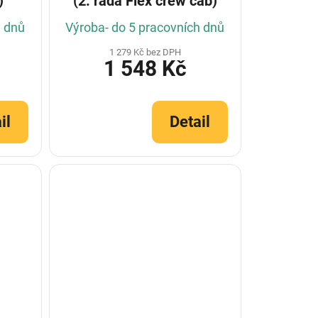
)
(2. řada Flex crew cab)
h dnů
Výroba- do 5 pracovních dnů
1 279 Kč bez DPH
1 548 Kč
il
Detail