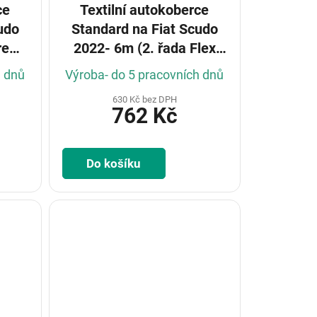
ce
Textilní autokoberce
Standard na Fiat Scudo
rew
2022- 6m (2. řada Flex
crew cab)
h dnů
Výroba- do 5 pracovních dnů
630 Kč bez DPH
762 Kč
Do košíku