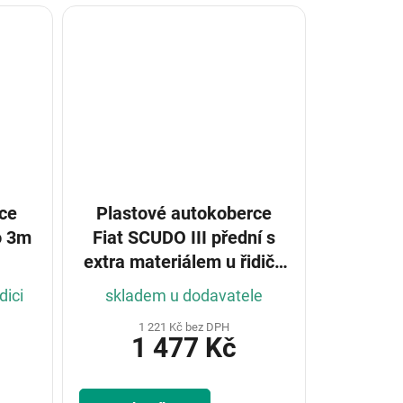
ce
Plastové autokoberce
Fiat SCUDO III přední s
extra materiálem u řidiče
2022-
dici
skladem u dodavatele
1 221 Kč bez DPH
1 477 Kč