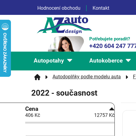
Přejít
Hodnocení obchodu
Kontakt
na
obsah
Potřebujete poradit?
+420 604 247 77
Autopotahy
Autokoberce
Autodoplňky podle modelu auta
F
2022 - současnost
P
Cena
V
o
406
Kč
12757
Kč
ý
s
p
t
i
r