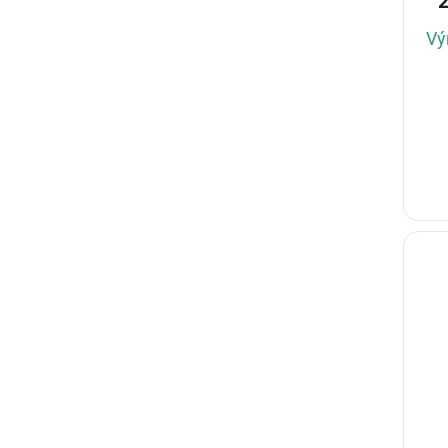
2
cr
Vý