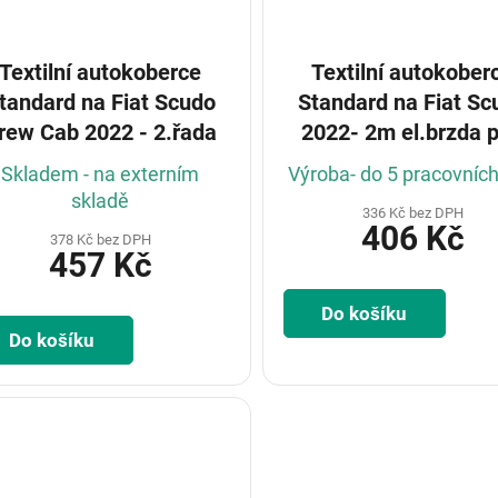
Textilní autokoberce
Textilní autokober
ndard na Fiat Scudo
Standard na Fiat Sc
rew Cab 2022 - 2.řada
2022- 2m el.brzda 
volantem
Skladem - na externím
Výroba- do 5 pracovníc
skladě
336 Kč bez DPH
406 Kč
378 Kč bez DPH
457 Kč
Do košíku
Do košíku