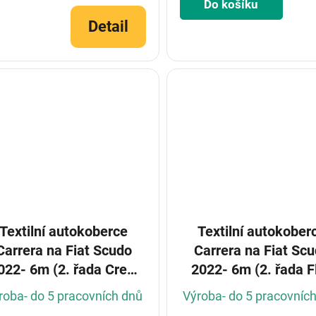
Do košíku
Detail
Textilní autokoberce
Textilní autokober
Carrera na Fiat Scudo
Carrera na Fiat Sc
022- 6m (2. řada Crew
2022- 6m (2. řada F
cab) (Konfigurátor)
crew cab) (Konfigurá
roba- do 5 pracovních dnů
Výroba- do 5 pracovníc